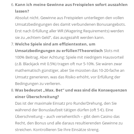
Kann ich meine Gewinne aus Freispielen sofort auszahlen
lassen?
Absolut nicht. Gewinne aus Freispielen unterliegen den vollen
Umsatzbedingungen des damit verbundenen Bonusangebots.
Erst nach Erfüllung aller WR (Wagering Requirements) werden
sie zu „echtem Geld“, das ausgezahlt werden kann.
Welche Spiele sind am effizientesten, um
Umsatzbedingungen zu erfüllen?
Theoretisch
Slots mit
100% Beitrag. Aber Achtung: Spiele mit niedrigem Hausvorteil
(z.B. Blackjack mit 0.5%) tragen oft nur 5-10%. Sie wären zwar
mathematisch günstiger, aber Sie müssten das 10-20-fache an
Umsatz generieren, was das Risiko erhöht, vor Erfüllung der
Bedingungen zu verlieren.
Was bedeutet „Max. Bet“ und was sind die Konsequenzen
einer Überschreitung?
Das ist der maximale Einsatz pro Runde/Drehung, den Sie
während der Bonuslaufzeit tätigen dürfen (oft 5 €). Eine
Überschreitung – auch versehentlich – gibt dem Casino das
Recht, den Bonus und alle daraus resultierenden Gewinne zu
streichen. Kontrollieren Sie Ihre Einsätze streng.