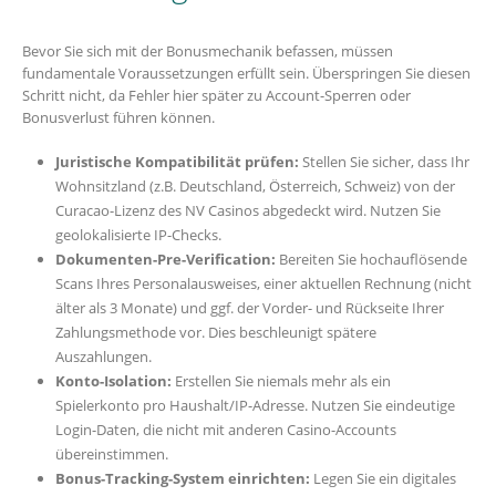
Bevor Sie sich mit der Bonusmechanik befassen, müssen
fundamentale Voraussetzungen erfüllt sein. Überspringen Sie diesen
Schritt nicht, da Fehler hier später zu Account-Sperren oder
Bonusverlust führen können.
Juristische Kompatibilität prüfen:
Stellen Sie sicher, dass Ihr
Wohnsitzland (z.B. Deutschland, Österreich, Schweiz) von der
Curacao-Lizenz des NV Casinos abgedeckt wird. Nutzen Sie
geolokalisierte IP-Checks.
Dokumenten-Pre-Verification:
Bereiten Sie hochauflösende
Scans Ihres Personalausweises, einer aktuellen Rechnung (nicht
älter als 3 Monate) und ggf. der Vorder- und Rückseite Ihrer
Zahlungsmethode vor. Dies beschleunigt spätere
Auszahlungen.
Konto-Isolation:
Erstellen Sie niemals mehr als ein
Spielerkonto pro Haushalt/IP-Adresse. Nutzen Sie eindeutige
Login-Daten, die nicht mit anderen Casino-Accounts
übereinstimmen.
Bonus-Tracking-System einrichten:
Legen Sie ein digitales