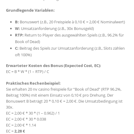
Grundlegende Variablen:
B:
Bonuswert (z.B., 20 Freispiele à 0,10 € = 2,00 € Nominalwert)
W:
Umsatzanforderung (z.B., 30x Bonusgeld)
RTP:
Return to Player des ausgewählten Spiels (z.B., 96.2% für
Book of Dead)
C:
Beitrag des Spiels zur Umsatzanforderung (z.B., Slots zählen
oft 100%)
Erwarteter Kosten des Bonus (Expected Cost, EC):
EC = B * W * (1 – RTP) / C
Praktisches Rechenbeispiel:
Sie erhalten 20 nv casino freispiele für “Book of Dead” (RTP 96.2%,
Beitrag 100%) mit einem Einsatz von 0,10 € pro Drehung. Der
Bonuswert B beträgt 20 * 0,10 € = 2,00 €. Die Umsatzbedingung ist
30x.
EC = 2,00 € * 30 * (1 – 0.962) / 1
EC = 2,00 € * 30 * 0.038
EC = 2,00 € * 1.14
EC =
2,28 €