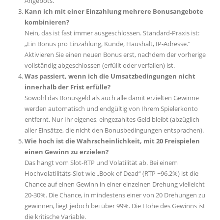
Angebots.
Kann ich mit einer Einzahlung mehrere Bonusangebote
kombinieren?
Nein, das ist fast immer ausgeschlossen. Standard-Praxis ist:
„Ein Bonus pro Einzahlung, Kunde, Haushalt, IP-Adresse.“
Aktivieren Sie einen neuen Bonus erst, nachdem der vorherige
vollständig abgeschlossen (erfüllt oder verfallen) ist.
Was passiert, wenn ich die Umsatzbedingungen nicht
innerhalb der Frist erfülle?
Sowohl das Bonusgeld als auch alle damit erzielten Gewinne
werden automatisch und endgültig von Ihrem Spielerkonto
entfernt. Nur Ihr eigenes, eingezahltes Geld bleibt (abzüglich
aller Einsätze, die nicht den Bonusbedingungen entsprachen).
Wie hoch ist die Wahrscheinlichkeit, mit 20 Freispielen
einen Gewinn zu erzielen?
Das hängt vom Slot-RTP und Volatilität ab. Bei einem
Hochvolatilitäts-Slot wie „Book of Dead“ (RTP ~96.2%) ist die
Chance auf einen Gewinn in einer einzelnen Drehung vielleicht
20-30%. Die Chance, in mindestens einer von 20 Drehungen zu
gewinnen, liegt jedoch bei über 99%. Die Höhe des Gewinns ist
die kritische Variable.