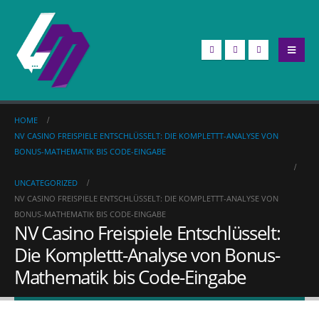
HOME
NV CASINO FREISPIELE ENTSCHLÜSSELT: DIE KOMPLETTT-ANALYSE VON
BONUS-MATHEMATIK BIS CODE-EINGABE
UNCATEGORIZED
NV CASINO FREISPIELE ENTSCHLÜSSELT: DIE KOMPLETTT-ANALYSE VON
BONUS-MATHEMATIK BIS CODE-EINGABE
NV Casino Freispiele Entschlüsselt:
Die Komplettt-Analyse von Bonus-
Mathematik bis Code-Eingabe