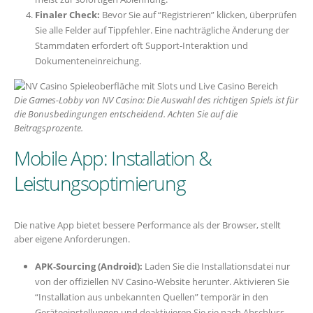
Finaler Check:
Bevor Sie auf “Registrieren” klicken, überprüfen
Sie alle Felder auf Tippfehler. Eine nachträgliche Änderung der
Stammdaten erfordert oft Support-Interaktion und
Dokumenteneinreichung.
Die Games-Lobby von NV Casino: Die Auswahl des richtigen Spiels ist für
die Bonusbedingungen entscheidend. Achten Sie auf die
Beitragsprozente.
Mobile App: Installation &
Leistungsoptimierung
Die native App bietet bessere Performance als der Browser, stellt
aber eigene Anforderungen.
APK-Sourcing (Android):
Laden Sie die Installationsdatei nur
von der offiziellen NV Casino-Website herunter. Aktivieren Sie
“Installation aus unbekannten Quellen” temporär in den
Geräteeinstellungen und deaktivieren Sie sie nach Abschluss