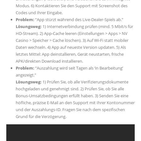
Modus. 6) Kontaktieren Sie den Support mit Screenshot des
Codes und Ihrer Eingabe.
Problem:
“App stürzt während des Live-Dealer-Spiels ab.”
Lösungsweg:
1) Internetverbindung prüfen (mind. 5 Mbit/s für
HD-Stream). 2) App-Cache leeren (Einstellungen > Apps > NV
Casino > Speicher > Cache löschen). 3) Auf Wi-Fi statt mobiler
Daten wechseln. 4) App auf neueste Version updaten. 5) Als
letztes Mittel: App deinstallieren, Gerät neustarten, frische
APK/direkten Download installieren.
Problem:
“Auszahlung wird seit Tagen als ‘in Bearbeitung’
angezeigt.”
Lösungsweg:
1) Prüfen Sie, ob alle Verifizierungsdokumente
hochgeladen und genehmigt sind. 2) Prüfen Sie, ob Sie alle
Bonus-Umsatzbedingungen erfüllt haben. 3) Senden Sie eine
höfliche, präzise E-Mail an den Support mit Ihrer Kontonummer
und der Auszahlungs-ID. Fragen Sie nach dem spezifischen
Grund für die Verzögerung.