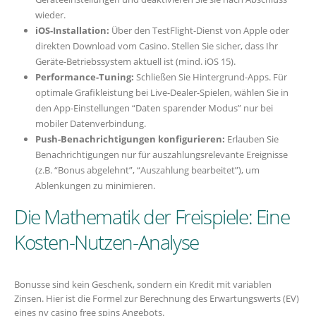
wieder.
iOS-Installation:
Über den TestFlight-Dienst von Apple oder
direkten Download vom Casino. Stellen Sie sicher, dass Ihr
Geräte-Betriebssystem aktuell ist (mind. iOS 15).
Performance-Tuning:
Schließen Sie Hintergrund-Apps. Für
optimale Grafikleistung bei Live-Dealer-Spielen, wählen Sie in
den App-Einstellungen “Daten sparender Modus” nur bei
mobiler Datenverbindung.
Push-Benachrichtigungen konfigurieren:
Erlauben Sie
Benachrichtigungen nur für auszahlungsrelevante Ereignisse
(z.B. “Bonus abgelehnt”, “Auszahlung bearbeitet”), um
Ablenkungen zu minimieren.
Die Mathematik der Freispiele: Eine
Kosten-Nutzen-Analyse
Bonusse sind kein Geschenk, sondern ein Kredit mit variablen
Zinsen. Hier ist die Formel zur Berechnung des Erwartungswerts (EV)
eines nv casino free spins Angebots.