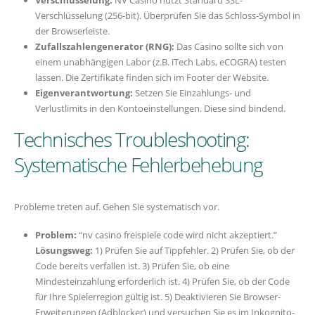
Verschlüsselung:
NV Casino nutzt Standard SSL-
Verschlüsselung (256-bit). Überprüfen Sie das Schloss-Symbol in
der Browserleiste.
Zufallszahlengenerator (RNG):
Das Casino sollte sich von
einem unabhängigen Labor (z.B. iTech Labs, eCOGRA) testen
lassen. Die Zertifikate finden sich im Footer der Website.
Eigenverantwortung:
Setzen Sie Einzahlungs- und
Verlustlimits in den Kontoeinstellungen. Diese sind bindend.
Technisches Troubleshooting:
Systematische Fehlerbehebung
Probleme treten auf. Gehen Sie systematisch vor.
Problem:
“nv casino freispiele code wird nicht akzeptiert.”
Lösungsweg:
1) Prüfen Sie auf Tippfehler. 2) Prüfen Sie, ob der
Code bereits verfallen ist. 3) Prüfen Sie, ob eine
Mindesteinzahlung erforderlich ist. 4) Prüfen Sie, ob der Code
für Ihre Spielerregion gültig ist. 5) Deaktivieren Sie Browser-
Erweiterungen (Adblocker) und versuchen Sie es im Inkognito-