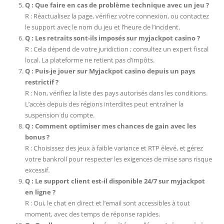
Q : Que faire en cas de problème technique avec un jeu ?
R : Réactualisez la page, vérifiez votre connexion, ou contactez
le support avec le nom du jeu et l’heure de l’incident.
Q : Les retraits sont-ils imposés sur myjackpot casino ?
R : Cela dépend de votre juridiction ; consultez un expert fiscal
local. La plateforme ne retient pas d’impôts.
Q : Puis-je jouer sur Myjackpot casino depuis un pays
restrictif ?
R : Non, vérifiez la liste des pays autorisés dans les conditions.
L’accès depuis des régions interdites peut entraîner la
suspension du compte.
Q : Comment optimiser mes chances de gain avec les
bonus ?
R : Choisissez des jeux à faible variance et RTP élevé, et gérez
votre bankroll pour respecter les exigences de mise sans risque
excessif.
Q : Le support client est-il disponible 24/7 sur myjackpot
en ligne ?
R : Oui, le chat en direct et l’email sont accessibles à tout
moment, avec des temps de réponse rapides.