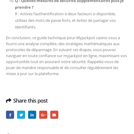
Q : Quelles mesures de sécurité supplémentaires puis-je
prendre ?
R : Activez l’authentification à deux facteurs si disponible,
utilisez des mots de passe forts, et évitez de partager vos
identifiants.
En conclusion, ce guide technique pour Myjackpot casino vous a
fourni une analyse complète, des stratégies mathématiques aux
protocoles de dépannage. En suivant ces étapes, vous pouvez
naviguer en toute confiance sur myjackpot en ligne, maximisant vos
opportunités tout en assurant votre sécurité. Rappelez-vous de
jouer de manière responsable et de consulter régulièrement les
mises à jour sur la plateforme.
Share this post