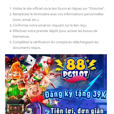
Visitez le site officiel via le lien fourni et cliquez sur “S’inscrire”.
Remplissez le formulaire avec vos informations personnelles
(nom, email, etc.).
Confirmez votre email en cliquant sur le lien reçu.
Effectuez votre premier dépôt pour activer les bonus de
bienvenue.
Complétez la vérification du compte en téléchargeant les
documents requis.