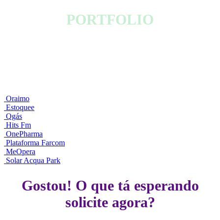
PORTFOLIO
1000
Com 23 anos no mercado web já tivemos mais de
projetos
desenvolvidos em todos os estados e mais 8 países !
Minnima
Conheça últimos projetos realizados pela
por Silvano
Martins.
Oraimo
Estoquee
Qgás
Hits Fm
OnePharma
Plataforma Farcom
MeOpera
Solar Acqua Park
Gostou! O que tá esperando
solicite agora?