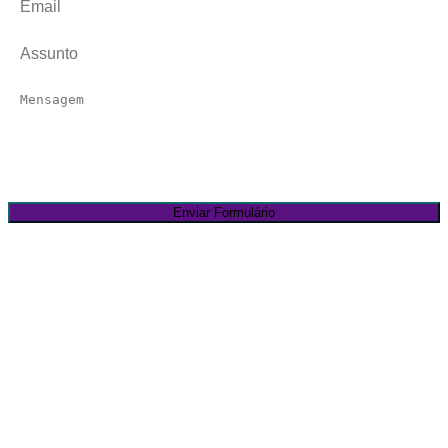
Horários
SEG - SEX: 10:00am - 22:00pm
Email
contato@minnima.com.br