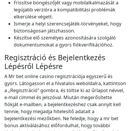
Frissítse böngészőjét vagy mobilalkalmazását a
legújabb verzióra a kompatibilitási problémák
elkerülése végett.
Ismerje a helyi szerencsejáték-törvényeket, hogy
biztonságosan játszhasson.
Készítse elő személyes azonosítására szolgáló
dokumentumokat a gyors fiókverifikációhoz.
Regisztráció és Bejelentkezés
Lépésről Lépésre
A Mr bet online casino regisztrációja egyszerű és
gyors. Látogasson el a hivatalos weboldalra, kattintson
a „Regisztráció” gombra, és töltse ki az űrlapot névvel,
e-mail címmel és jelszóval. Miután megerősítette
fiókját e-mailben, a bejelentkezéshez csak annyit kell
tennie, hogy megadja hitelesítő adatait a
bejelentkezési mezőkben. Ne feledje, hogy a mr bet
bonus aktiválásához előfordulhat, hogy további