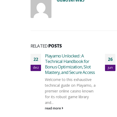
RELATED
POSTS
Handbuch:
Playamo Unlocked: A
22
26
herheit &
Technical Handbook for
OS & Android
Bonus Optimization, Slot
dez
jun
Mastery, and Secure Access
z ist für
Welcome to this exhaustive
asinos nicht
technical guide on Playamo, a
us, sondern
premier online casino known
it. Die NV
for its robust game library
and...
read more