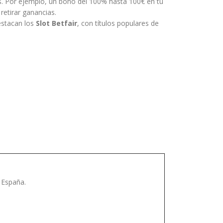
. Por ejemplo, un bono del 100% hasta 100€ en tu
retirar ganancias.
estacan los
Slot Betfair
, con títulos populares de
 España.