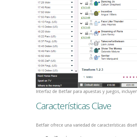
Interfaz de Betfair para apuestas y juegos, inclu
Características Clave
Betfair ofrece una variedad de características dise