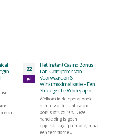
ical
Het Instant Casino Bonus
Spin
22
20
Login
Lab: Ontcijferen van
Navi
d
Voorwaarden &
Secu
jul
set
Winstmaximalisatie – Een
Han
Strategische Whitepaper
tive
Welc
Welkom in de operationele
guid
ruimte van Instant casino
form
onlin
bonus structuren. Deze
tion in
https
handleiding is geen
for C
oppervlakkige promotie, maar
read
een technische...