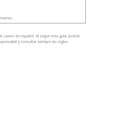
miento.
e casino en español. Al seguir esta guía, podrás
sponsable y consultar siempre las reglas