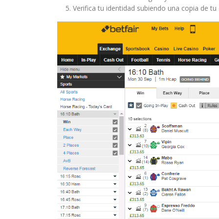
Verifica tu identidad subiendo una copia de tu