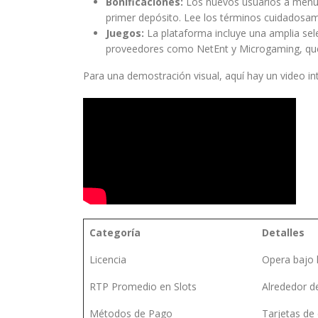
Bonificaciones:
Los nuevos usuarios a menud
primer depósito. Lee los términos cuidadosame
Juegos:
La plataforma incluye una amplia sel
proveedores como NetEnt y Microgaming, que o
Para una demostración visual, aquí hay un video in
Categoría
Detalles
Licencia
Opera bajo l
RTP Promedio en Slots
Alrededor de
Métodos de Pago
Tarjetas de 