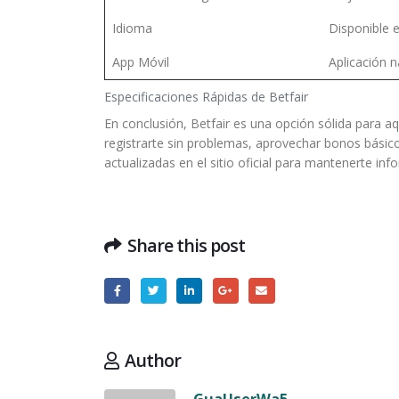
Idioma
Disponible e
App Móvil
Aplicación 
Especificaciones Rápidas de Betfair
En conclusión, Betfair es una opción sólida para a
registrarte sin problemas, aprovechar bonos básico
actualizadas en el sitio oficial para mantenerte in
Share this post
Author
GuaUserWa5