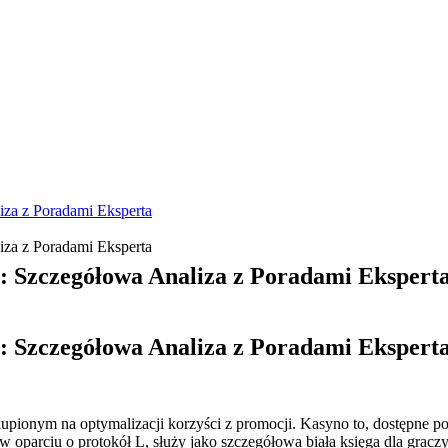
za z Poradami Eksperta
za z Poradami Eksperta
Szczegółowa Analiza z Poradami Ekspert
Szczegółowa Analiza z Poradami Ekspert
kupionym na optymalizacji korzyści z promocji. Kasyno to, dostępne po
 oparciu o protokół L, służy jako szczegółowa biała księga dla grac