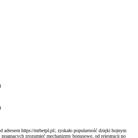
a
a
d adresem https://mrbetpl.pl/, zyskało popularność dzięki hojnym
zy pragnących zrozumieć mechanizmy bonusowe, od rejestracji po