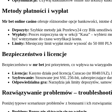
Optymalizacja:
Używaj kalkulatorów online lub arkuszy kalk
Metody płatności i wypłat
Mr bet online casino
oferuje różnorodne opcje bankowości, istotne 
Depozyty:
Szybkie metody jak Przelewy24 czy Blik umożliwia
Wypłaty:
Proces rozpoczyna się w sekcji “Kasa” – wybierz met
być wstrzymane do czasu weryfikacji konta.
Limity:
Miesięczny limit wypłat może wynosić do 50 000 PLN 
Bezpieczeństwo i licencje
Bezpieczeństwo w
mr bet
jest priorytetem, co wpływa na wiarygod
Licencja:
Kasyno działa pod licencją Curacao (nr 8048/JAZ), kt
Szyfrowanie:
Stosowane jest SSL 256-bit, zabezpieczające dan
Odpowiedzialna gra:
Narzędzia jak limity depozytów, samowy
Rozwiązywanie problemów – troubleshoot
Poniżej typowe scenariusze problemów z bonusami i ich rozwiązania
Problem: Bonus nie aktywuje się po wpłacie.