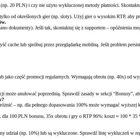
p. 20 PLN) i czy nie użyto wykluczonej metody płatności. Skontaktuj 
tylko od określonych gier (np. sloty). Użyj gier o wysokim RTP, aby p
ów.
łano dokumenty). Jeśli tak, skontaktuj się z supportem – opóźnienia
yść cache lub spróbuj przez przeglądarkę mobilną. Jeśli problem persis
ub jako część promocji regularnych. Wymagają obrotu (np. 40x) od wy
cji może anulować poprzednią. Sprawdź zasady w sekcji “Bonusy”, aby
y?
ę różnić – np. dla pełnego dopasowania 100% może wymagać wyższej 
dla 100 PLN bonusu, 35x obrotu i gry o RTP 96%: koszt ≈ 100 * 35 * 
żony udział (np. 10%) lub są wykluczone. Sprawdź listę wykluczeń w re