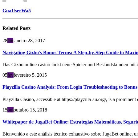
GuaUserWa5
Related
Posts
28
jan
janeiro 28, 2017
Navigating Gizbo’s Bonus Terms: A Step-by-Step Guide to Maxi
Das Gizbo online casino lockt neue Spieler und Bestandskunden mit 
05
fev
fevereiro 5, 2015
Playzilla Casino Analysis: From Login Troubleshooting to Bon
Playzilla Casino, accessible at https://playzilla-au.org/, is a prominen
15
out
outubro 15, 2018
Whitepaper de JugaBet Online: Estrategias Matemáticas, Segu
Bienvenido a este análisis técnico exhaustivo sobre JugaBet online, u