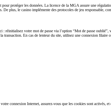
t pour protéger les données. La licence de la MGA assure une régulation s
. De plus, le casino implémente des protocoles de jeu responsable, co
: réinitialisez votre mot de passe via l’option “Mot de passe oublié”, vé
a transaction. En cas de lenteur du site, utilisez une connexion filaire 
votre connexion Internet, assurez-vous que les cookies sont activés, et c