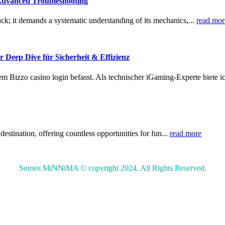
Advanced Troubleshooting
uck; it demands a systematic understanding of its mechanics,...
read mor
 Deep Dive für Sicherheit & Effizienz
m Bizzo casino login befasst. Als technischer iGaming-Experte biete ic
estination, offering countless opportunities for fun...
read more
Somos MiNNiMA © copyright 2024. All Rights Reserved.