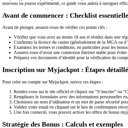
nouveau ou joueur expérimenté, ce guide vous aidera à naviguer effi
Avant de commencer : Checklist essentiell
Avant de plonger, assurez-vous de vérifier ces points clés :
Vérifiez que vous avez au moins 18 ans et résidez dans une régio
Confirmez la licence du casino (généralement de la MGA ou d’une
Examinez les termes et conditions, en particulier pour les bonu
Assurez-vous d’avoir une connexion Internet stable pour éviter 
Préparez vos documents d’identité pour la vérification du compte
Inscription sur Myjackpot : Étapes détaill
Pour créer un compte sur Myjackpot, suivez ces étapes :
Rendez-vous sur le site officiel et cliquez sur “S’inscrire” ou 
Remplissez le formulaire avec des informations personnelles exa
Choisissez un nom d’utilisateur et un mot de passe sécurisé pou
Validez votre email en cliquant sur le lien de confirmation envo
Une fois connecté, vous pouvez activer les offres de bonus myj
Stratégie des Bonus : Calculs et exemples