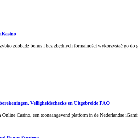
naKasino
szybko zdobądź bonus i bez zbędnych formalności wykorzystać go do gr
rekeningen, Veiligheidschecks en Uitgebreide FAQ
 Online Casino, een toonaangevend platform in de Nederlandse iGamin
and Bonus Strategy