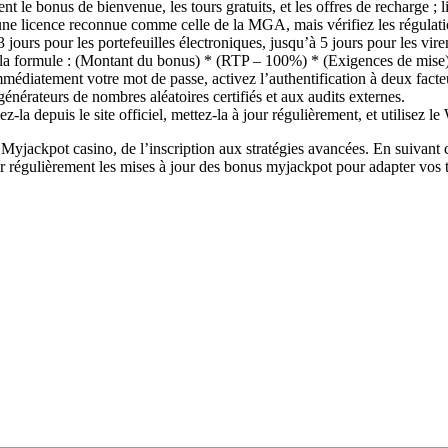
nt le bonus de bienvenue, les tours gratuits, et les offres de recharge ; l
 une licence reconnue comme celle de la MGA, mais vérifiez les régulati
jours pour les portefeuilles électroniques, jusqu’à 5 jours pour les vir
 la formule : (Montant du bonus) * (RTP – 100%) * (Exigences de mise) p
diatement votre mot de passe, activez l’authentification à deux facteur
énérateurs de nombres aléatoires certifiés et aux audits externes.
-la depuis le site officiel, mettez-la à jour régulièrement, et utilisez l
yjackpot casino, de l’inscription aux stratégies avancées. En suivant 
er régulièrement les mises à jour des bonus myjackpot pour adapter vos t