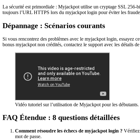
La sécurité est primordiale : Myjackpot utilise un cryptage SSL 256-bi
toujours l’URL HTTPS lors du myjackpot login pour éviter les fraudes
Dépannage : Scénarios courants
Si vous rencontrez des problèmes avec le myjackpot login, essayez ceci 
bonus myjackpot non crédités, contactez le support avec les détails de l
Vidéo tutoriel sur l’utilisation de Myjackpot pour les débutants.
FAQ Étendue : 8 questions détaillées
Comment résoudre les échecs de myjackpot login ?
Vérifiez 
mot de passe.