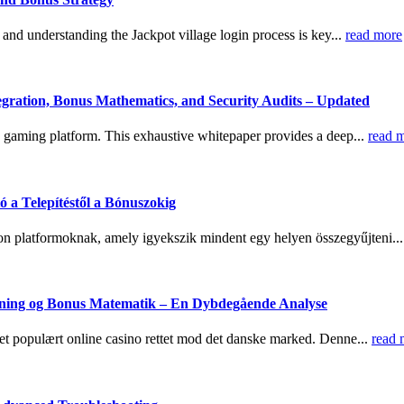
and understanding the Jackpot village login process is key...
read more
ration, Bonus Mathematics, and Security Audits – Updated
e gaming platform. This exhaustive whitepaper provides a deep...
read 
 a Telepítéstől a Bónuszokig
on platformoknak, amely igyekszik mindent egy helyen összegyűjteni..
ning og Bonus Matematik – En Dybdegående Analyse
t populært online casino rettet mod det danske marked. Denne...
read 