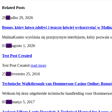
Related
Posts
29
jul
julho 29, 2026
Bonus, który łatwo zdobyć i jeszcze łatwiej wykorzystać w Mali
MalinaKasino wyróżnia się przejrzystym interfejsem, który pozwala 
01
ago
agosto 1, 2026
Test Post Created
Test Post Created
read more
25
fev
fevereiro 25, 2016
Technische Walkthrough van Hommerson Casino Online: Bonusbe
Welkom bij deze uitgebreide technische handleiding voor Hommerson
05
mar
março 5, 2017
Jackpot Village Login Decoded: A Technical Manual for Access 