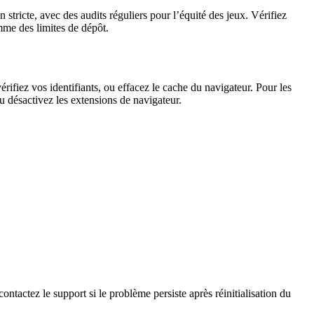
tricte, avec des audits réguliers pour l’équité des jeux. Vérifiez
mme des limites de dépôt.
rifiez vos identifiants, ou effacez le cache du navigateur. Pour les
ou désactivez les extensions de navigateur.
ontactez le support si le problème persiste après réinitialisation du