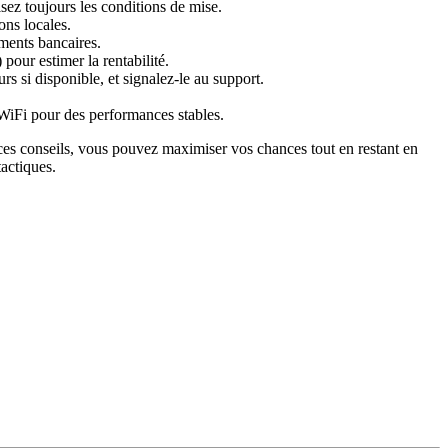
isez toujours les conditions de mise.
ons locales.
ements bancaires.
our estimer la rentabilité.
s si disponible, et signalez-le au support.
e WiFi pour des performances stables.
ces conseils, vous pouvez maximiser vos chances tout en restant en
actiques.