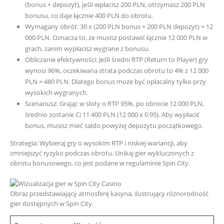
(bonus + depozyt), jeśli wpłacisz 200 PLN, otrzymasz 200 PLN
bonusu, co daje łącznie 400 PLN do obrotu.
Wymagany obrót: 30 x (200 PLN bonus + 200 PLN depozyt) = 12
000 PLN. Oznacza to, że musisz postawić łącznie 12 000 PLN w
grach, zanim wypłacisz wygrane z bonusu.
Obliczanie efektywności: Jeśli średni RTP (Return to Player) gry
wynosi 96%, oczekiwana strata podczas obrotu to 4% z 12 000
PLN = 480 PLN. Dlatego bonus może być opłacalny tylko przy
wysokich wygranych.
Scenariusz: Grając w sloty o RTP 95%, po obrocie 12 000 PLN,
średnio zostanie Ci 11 400 PLN (12 000 x 0.95). Aby wypłacić
bonus, musisz mieć saldo powyżej depozytu początkowego.
Strategia: Wybieraj gry o wysokim RTP i niskiej wariancji, aby
zmniejszyć ryzyko podczas obrotu. Unikaj gier wykluczonych z
obrotu bonusowego, co jest podane w regulaminie Spin City.
Obraz przedstawiający atmosferę kasyna, ilustrujący różnorodność
gier dostępnych w Spin City.