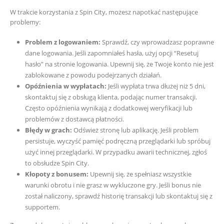
W trakcie korzystania z Spin City, możesz napotkać następujące
problemy:
Problem z logowaniem:
Sprawdź, czy wprowadzasz poprawne
dane logowania. Jeśli zapomniałeś hasła, użyj opcji “Resetuj
hasło” na stronie logowania. Upewnij się, że Twoje konto nie jest
zablokowane z powodu podejrzanych działań.
Opóźnienia w wypłatach:
Jeśli wypłata trwa dłużej niż 5 dni,
skontaktuj się z obsługą klienta, podając numer transakcji.
Często opóźnienia wynikają z dodatkowej weryfikacji lub
problemów z dostawcą płatności.
Błędy w grach:
Odśwież stronę lub aplikację. Jeśli problem
persistuje, wyczyść pamięć podręczną przeglądarki lub spróbuj
użyć innej przeglądarki. W przypadku awarii technicznej, zgłoś
to obsłudze Spin City.
Kłopoty z bonusem:
Upewnij się, że spełniasz wszystkie
warunki obrotu i nie grasz w wykluczone gry. Jeśli bonus nie
został naliczony, sprawdź historię transakcji lub skontaktuj się z
supportem.