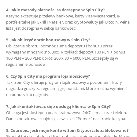
4. Jakie metody płatności są dostępne w Spin City?
Kasyno akceptuje przelewy bankowe, karty Visa/Mastercard, e-
portfele takie jak Skrill i Neteller, oraz kryptowaluty jak Bitcoin. Pełna
lista jest dostępna w sekcji bankowości.
5. Jak obliczyć obrót bonusowy w Spin City?
Obliczanie obrotu: pomnóż sumę depozytu i bonusu przez
wymagany mnożnik (np. 30x). Przykład: depozyt 100 PLN + bonus
100 PLN = 200 PLN; obrót: 200 x 30 = 6000 PLN. Szczegóły są w
regulaminie bonusów.
6. Czy Spin City ma program lojalnościowy?
Tak, Spin City oferuje program lojalnościowy z poziomami, który
nagradza graczy za regularną grę punktami, które można wymienić
na bonusy lub nagrody.
7. Jak skontaktować się z obsługą klienta w Spin City?
Obsługa jest dostępna przez czat na żywo 24/7, e-mail oraz telefon.
Dane kontaktowe znajdują się w sekcji “Pomoc” na stronie kasyna.
8. Co zrobić, jeśli moje konto w Spin City zostało zablokowane?
Skontaktuj się z obsługą klienta, aby wyjaśnić powód blokady. Może