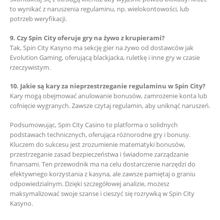
to wynikać z naruszenia regulaminu, np. wielokontowości, lub
potrzeb weryfikacji.
9. Czy Spin City oferuje gry na żywo z krupierami?
Tak, Spin City Kasyno ma sekcję gier na żywo od dostawców jak
Evolution Gaming, oferującą blackjacka, ruletkę i inne gry w czasie
rzeczywistym.
10. Jakie są kary za nieprzestrzeganie regulaminu w Spin City?
Kary mogą obejmować anulowanie bonusów, zamrożenie konta lub
cofnięcie wygranych. Zawsze czytaj regulamin, aby uniknąć naruszeń.
Podsumowując, Spin City Casino to platforma o solidnych
podstawach technicznych, oferująca różnorodne gry i bonusy.
Kluczem do sukcesu jest zrozumienie matematyki bonusów,
przestrzeganie zasad bezpieczeństwa i świadome zarządzanie
finansami. Ten przewodnik ma na celu dostarczenie narzędzi do
efektywnego korzystania z kasyna, ale zawsze pamiętaj o graniu
odpowiedzialnym. Dzięki szczegółowej analizie, możesz
maksymalizować swoje szanse i cieszyć się rozrywką w Spin City
Kasyno.