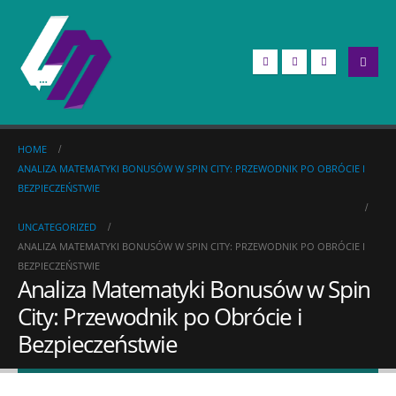
HOME
ANALIZA MATEMATYKI BONUSÓW W SPIN CITY: PRZEWODNIK PO OBRÓCIE I
BEZPIECZEŃSTWIE
UNCATEGORIZED
ANALIZA MATEMATYKI BONUSÓW W SPIN CITY: PRZEWODNIK PO OBRÓCIE I
BEZPIECZEŃSTWIE
Analiza Matematyki Bonusów w Spin
City: Przewodnik po Obrócie i
Bezpieczeństwie