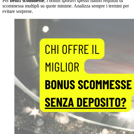
Per
betn1 scommesse
, i bonus sportivi spesso hanno requisiti di
scommessa multipli su quote minime. Analizza sempre i termini per
evitare sorprese.