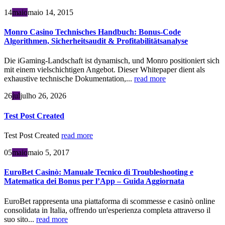
14
maio
maio 14, 2015
Monro Casino Technisches Handbuch: Bonus-Code
Algorithmen, Sicherheitsaudit & Profitabilitätsanalyse
Die iGaming-Landschaft ist dynamisch, und Monro positioniert sich
mit einem vielschichtigen Angebot. Dieser Whitepaper dient als
exhaustive technische Dokumentation,...
read more
26
jul
julho 26, 2026
Test Post Created
Test Post Created
read more
05
maio
maio 5, 2017
EuroBet Casinò: Manuale Tecnico di Troubleshooting e
Matematica dei Bonus per l’App – Guida Aggiornata
EuroBet rappresenta una piattaforma di scommesse e casinò online
consolidata in Italia, offrendo un'esperienza completa attraverso il
suo sito...
read more