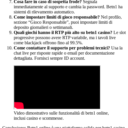
Cosa fare in caso di sospetta frode?
Segnala
immediatamente al supporto e cambia la password. Betn1 ha
sistemi di rilevamento automatico.
Come impostare limiti di gioco responsabile?
Nel profilo,
sezione “Gioco Responsabile”, puoi impostare limiti di
deposito giornalieri o settimanali.
Quali giochi hanno il RTP più alto su betn1 casino?
Le slot
progressive possono avere RTP variabile, ma i tavoli live
come blackjack offrono fino al 99.5%.
Come contattare il supporto per problemi tecnici?
Usa la
chat live per risposte rapide o email per documentazione
dettagliata. Fornisci sempre ID account.
Video dimostrativo sulle funzionalità di betn1 online,
inclusi casino e scommesse.
Conclusione: Betn1 online è una piattaforma solida per betn1 casino