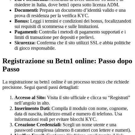
risiedere in Italia, dove betn1 opera sotto licenza ADM.
Documenti:
Prepara un documento d’identità valido e una
prova di residenza per la verifica KYC.
Bonus:
Leggi i termini e condizioni dei bonus, focalizzandoti
sui requisiti di scommessa e sulle limitazioni.
Pagamenti:
Controlla i metodi di pagamento supportati e i
limiti di transazione per depositi e prelievi.
Sicurezza:
Conferma che il sito utilizzi SSL e abbia politiche
di gioco responsabile.
Registrazione su Betn1 online: Passo dopo
Passo
La registrazione su betn1 online è un processo tecnico che richiede
precisione. Segui questi passi dettagliati:
Accesso al Sito:
Visita il sito ufficiale e clicca su “Registrati”
nell’angolo in alto.
Inserimento Dati:
Compila il modulo con nome, cognome,
data di nascita, indirizzo email e numero di telefono. Usa
informazioni reali per evitare blocchi KYC.
Creazione Credenziali:
Scegli un nome utente e una
password complessa (almeno 8 caratteri con lettere e numeri).