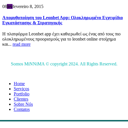
08
fev
fevereiro 8, 2015
Απομυθοποίηση του Leonbet App: Ολοκληρωμένο Εγχειρίδιο
Εγκατάστασης & Στρατηγικής
Η πλατφόρμα Leonbet app έχει καθιερωθεί ως ένας από τους πιο
ολοκληρωμένους προορισμούς για το leonbet online στοίχημα
και...
read more
Somos MiNNiMA © copyright 2024. All Rights Reserved.
Home
Serviços
Portfolio
Clientes
Sobre Nós
Contatos
iş
starzbet
starzbet güncel giriş
starzbet giriş
starzbet
starzbet güncel gir