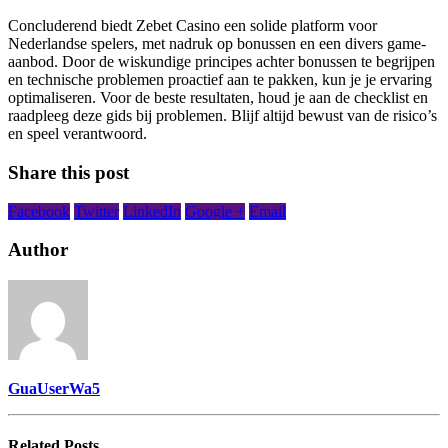
Concluderend biedt Zebet Casino een solide platform voor
Nederlandse spelers, met nadruk op bonussen en een divers game-
aanbod. Door de wiskundige principes achter bonussen te begrijpen
en technische problemen proactief aan te pakken, kun je je ervaring
optimaliseren. Voor de beste resultaten, houd je aan de checklist en
raadpleeg deze gids bij problemen. Blijf altijd bewust van de risico’s
en speel verantwoord.
Share this post
Facebook
Twitter
LinkedIn
Google +
Email
Author
GuaUserWa5
Related
Posts