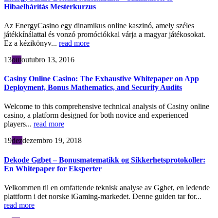
Hibaelhárítás Mesterkurzus
Az EnergyCasino egy dinamikus online kaszinó, amely széles
játékkínálattal és vonzó promóciókkal várja a magyar játékosokat.
Ez a kézikönyv...
read more
13
out
outubro 13, 2016
Casiny Online Casino: The Exhaustive Whitepaper on App
Deployment, Bonus Mathematics, and Security Audits
Welcome to this comprehensive technical analysis of Casiny online
casino, a platform designed for both novice and experienced
players...
read more
19
dez
dezembro 19, 2018
Dekode Ggbet – Bonusmatematikk og Sikkerhetsprotokoller:
En Whitepaper for Eksperter
Velkommen til en omfattende teknisk analyse av Ggbet, en ledende
plattform i det norske iGaming-markedet. Denne guiden tar for...
read more