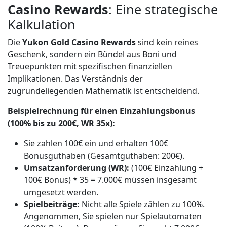
Casino Rewards
: Eine strategische
Kalkulation
Die
Yukon Gold Casino Rewards
sind kein reines
Geschenk, sondern ein Bündel aus Boni und
Treuepunkten mit spezifischen finanziellen
Implikationen. Das Verständnis der
zugrundeliegenden Mathematik ist entscheidend.
Beispielrechnung für einen Einzahlungsbonus
(100% bis zu 200€, WR 35x):
Sie zahlen 100€ ein und erhalten 100€
Bonusguthaben (Gesamtguthaben: 200€).
Umsatzanforderung (WR):
(100€ Einzahlung +
100€ Bonus) * 35 = 7.000€ müssen insgesamt
umgesetzt werden.
Spielbeiträge:
Nicht alle Spiele zählen zu 100%.
Angenommen, Sie spielen nur Spielautomaten