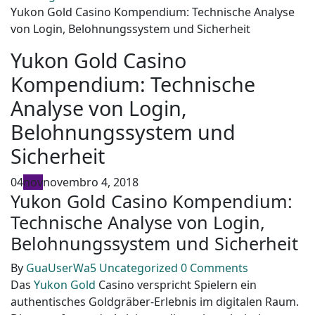
Yukon Gold Casino Kompendium: Technische Analyse
von Login, Belohnungssystem und Sicherheit
Yukon Gold Casino
Kompendium: Technische
Analyse von Login,
Belohnungssystem und
Sicherheit
04
nov
novembro 4, 2018
Yukon Gold Casino Kompendium:
Technische Analyse von Login,
Belohnungssystem und Sicherheit
By
GuaUserWa5
Uncategorized
0 Comments
Das
Yukon Gold
Casino verspricht Spielern ein
authentisches Goldgräber-Erlebnis im digitalen Raum.