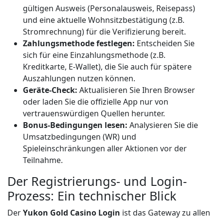
gültigen Ausweis (Personalausweis, Reisepass)
und eine aktuelle Wohnsitzbestätigung (z.B.
Stromrechnung) für die Verifizierung bereit.
Zahlungsmethode festlegen:
Entscheiden Sie
sich für eine Einzahlungsmethode (z.B.
Kreditkarte, E-Wallet), die Sie auch für spätere
Auszahlungen nutzen können.
Geräte-Check:
Aktualisieren Sie Ihren Browser
oder laden Sie die offizielle App nur von
vertrauenswürdigen Quellen herunter.
Bonus-Bedingungen lesen:
Analysieren Sie die
Umsatzbedingungen (WR) und
Spieleinschränkungen aller Aktionen vor der
Teilnahme.
Der Registrierungs- und Login-
Prozess: Ein technischer Blick
Der
Yukon Gold Casino Login
ist das Gateway zu allen