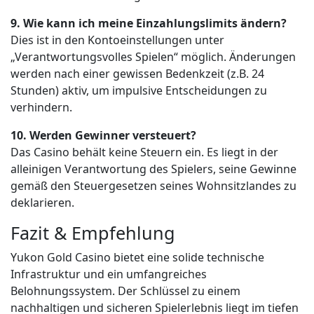
9. Wie kann ich meine Einzahlungslimits ändern?
Dies ist in den Kontoeinstellungen unter
„Verantwortungsvolles Spielen“ möglich. Änderungen
werden nach einer gewissen Bedenkzeit (z.B. 24
Stunden) aktiv, um impulsive Entscheidungen zu
verhindern.
10. Werden Gewinner versteuert?
Das Casino behält keine Steuern ein. Es liegt in der
alleinigen Verantwortung des Spielers, seine Gewinne
gemäß den Steuergesetzen seines Wohnsitzlandes zu
deklarieren.
Fazit & Empfehlung
Yukon Gold Casino bietet eine solide technische
Infrastruktur und ein umfangreiches
Belohnungssystem. Der Schlüssel zu einem
nachhaltigen und sicheren Spielerlebnis liegt im tiefen