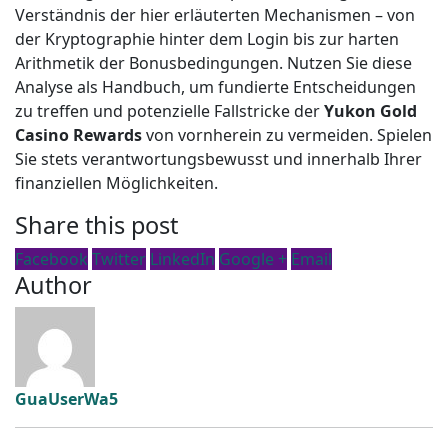
Verständnis der hier erläuterten Mechanismen – von
der Kryptographie hinter dem Login bis zur harten
Arithmetik der Bonusbedingungen. Nutzen Sie diese
Analyse als Handbuch, um fundierte Entscheidungen
zu treffen und potenzielle Fallstricke der
Yukon Gold
Casino Rewards
von vornherein zu vermeiden. Spielen
Sie stets verantwortungsbewusst und innerhalb Ihrer
finanziellen Möglichkeiten.
Share this post
Facebook
Twitter
LinkedIn
Google +
Email
Author
GuaUserWa5