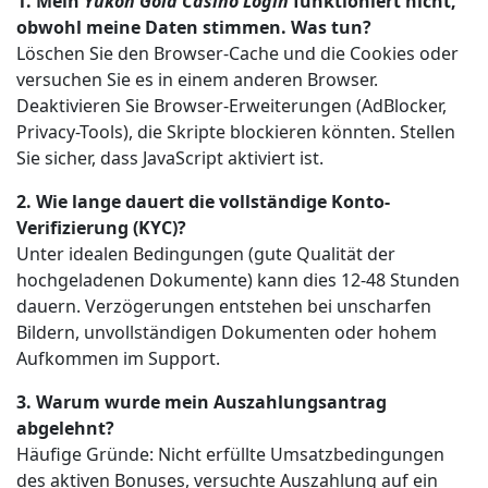
1. Mein
Yukon Gold Casino Login
funktioniert nicht,
obwohl meine Daten stimmen. Was tun?
Löschen Sie den Browser-Cache und die Cookies oder
versuchen Sie es in einem anderen Browser.
Deaktivieren Sie Browser-Erweiterungen (AdBlocker,
Privacy-Tools), die Skripte blockieren könnten. Stellen
Sie sicher, dass JavaScript aktiviert ist.
2. Wie lange dauert die vollständige Konto-
Verifizierung (KYC)?
Unter idealen Bedingungen (gute Qualität der
hochgeladenen Dokumente) kann dies 12-48 Stunden
dauern. Verzögerungen entstehen bei unscharfen
Bildern, unvollständigen Dokumenten oder hohem
Aufkommen im Support.
3. Warum wurde mein Auszahlungsantrag
abgelehnt?
Häufige Gründe: Nicht erfüllte Umsatzbedingungen
des aktiven Bonuses, versuchte Auszahlung auf ein