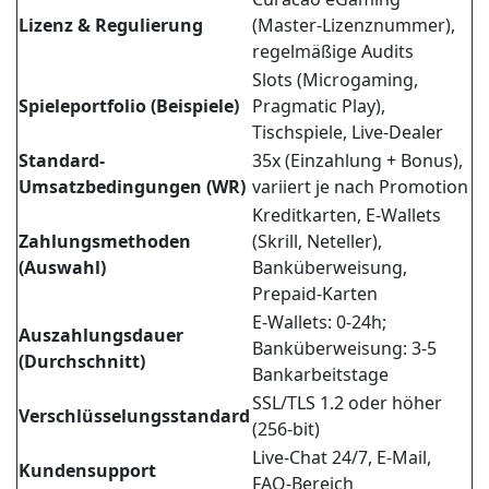
Lizenz & Regulierung
(Master-Lizenznummer),
regelmäßige Audits
Slots (Microgaming,
Spieleportfolio (Beispiele)
Pragmatic Play),
Tischspiele, Live-Dealer
Standard-
35x (Einzahlung + Bonus),
Umsatzbedingungen (WR)
variiert je nach Promotion
Kreditkarten, E-Wallets
Zahlungsmethoden
(Skrill, Neteller),
(Auswahl)
Banküberweisung,
Prepaid-Karten
E-Wallets: 0-24h;
Auszahlungsdauer
Banküberweisung: 3-5
(Durchschnitt)
Bankarbeitstage
SSL/TLS 1.2 oder höher
Verschlüsselungsstandard
(256-bit)
Live-Chat 24/7, E-Mail,
Kundensupport
FAQ-Bereich