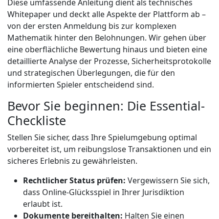
Diese umfassende Anleitung dient als technisches
Whitepaper und deckt alle Aspekte der Plattform ab –
von der ersten Anmeldung bis zur komplexen
Mathematik hinter den Belohnungen. Wir gehen über
eine oberflächliche Bewertung hinaus und bieten eine
detaillierte Analyse der Prozesse, Sicherheitsprotokolle
und strategischen Überlegungen, die für den
informierten Spieler entscheidend sind.
Bevor Sie beginnen: Die Essential-
Checkliste
Stellen Sie sicher, dass Ihre Spielumgebung optimal
vorbereitet ist, um reibungslose Transaktionen und ein
sicheres Erlebnis zu gewährleisten.
Rechtlicher Status prüfen:
Vergewissern Sie sich,
dass Online-Glücksspiel in Ihrer Jurisdiktion
erlaubt ist.
Dokumente bereithalten:
Halten Sie einen