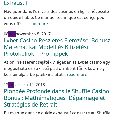
Exhaustif
Naviguer dans l'univers des casinos en ligne nécessite
un guide fiable. Ce manuel technique est conçu pour
vous offrir...
read more
08
nov
novembro 8, 2017
Lvbet Casino Részletes Elemzése: Bónusz
Matematikai Modell és Kifizetési
Protokollok – Pro Tippek
Az online szerencsejáték világában az Lvbet casino egy
megbízható és sokrétű platformként tűnik ki, amely
kombinálja a bő játékkínálatot...
read more
12
jan
janeiro 12, 2018
Plongée Profonde dans le Shuffle Casino
Bonus : Mathématiques, Dépannage et
Stratégies de Retrait
Bienvenue dans ce guide exhaustif consacré au Shuffle