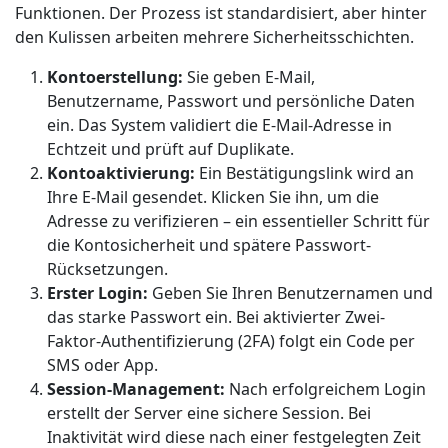
Funktionen. Der Prozess ist standardisiert, aber hinter
den Kulissen arbeiten mehrere Sicherheitsschichten.
Kontoerstellung:
Sie geben E-Mail,
Benutzername, Passwort und persönliche Daten
ein. Das System validiert die E-Mail-Adresse in
Echtzeit und prüft auf Duplikate.
Kontoaktivierung:
Ein Bestätigungslink wird an
Ihre E-Mail gesendet. Klicken Sie ihn, um die
Adresse zu verifizieren – ein essentieller Schritt für
die Kontosicherheit und spätere Passwort-
Rücksetzungen.
Erster Login:
Geben Sie Ihren Benutzernamen und
das starke Passwort ein. Bei aktivierter Zwei-
Faktor-Authentifizierung (2FA) folgt ein Code per
SMS oder App.
Session-Management:
Nach erfolgreichem Login
erstellt der Server eine sichere Session. Bei
Inaktivität wird diese nach einer festgelegten Zeit