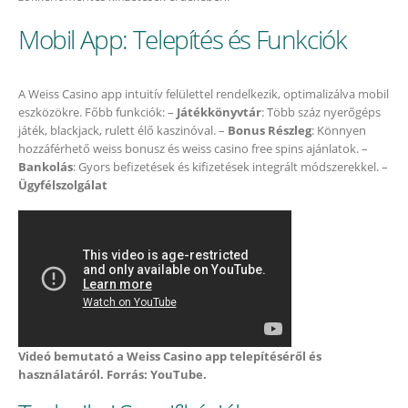
Mobil App: Telepítés és Funkciók
A Weiss Casino app intuitív felülettel rendelkezik, optimalizálva mobil
eszközökre. Főbb funkciók: –
Játékkönyvtár
: Több száz nyerőgéps
játék, blackjack, rulett élő kaszinóval. –
Bonus Részleg
: Könnyen
hozzáférhető weiss bonusz és weiss casino free spins ajánlatok. –
Bankolás
: Gyors befizetések és kifizetések integrált módszerekkel. –
Ügyfélszolgálat
Videó bemutató a Weiss Casino app telepítéséről és
használatáról. Forrás: YouTube.