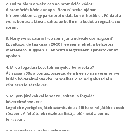
2. Hol találom a weiss casino promóciós kódot?
A promóciós kódok az app „Bonus” szekciójában,
hírlevelekben vagy partnerei oldalakon érhetők el. Például a
weiss bonusz aktiválásához be kell írni a kódot a regisztráció
során.
3. Hány weiss casino free spins jár a üdvözlő csomagban?
Ez változó, de tipikusan 20-50 free spins lehet, a befizetés
mértékétől függően. Ellenőrizd a legfrissebb ajánlatokat az
appban.
4. Mik a fogadási követelmények a bonusokra?
Átlagosan 30x a bónusz összege, de a free spins nyereménye
külön követelményekkel rendelkezik. Mindig olvasd el a
részletes feltételeket.
5. Milyen játékokkal lehet teljesíteni a fogadási
követelményeket?
Legtöbb nyerőgéps játék számít, de az élő kaszinó játékok csak
részben. A feltételek részletes listája elérhető a bonus
leírásban.
6. Biztonságos a Weiss Casino app?