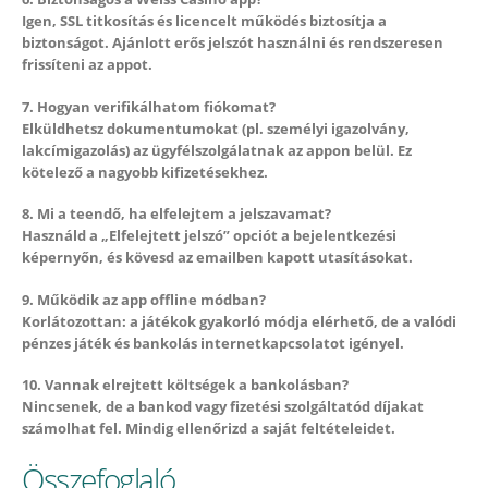
Igen, SSL titkosítás és licencelt működés biztosítja a
biztonságot. Ajánlott erős jelszót használni és rendszeresen
frissíteni az appot.
7. Hogyan verifikálhatom fiókomat?
Elküldhetsz dokumentumokat (pl. személyi igazolvány,
lakcímigazolás) az ügyfélszolgálatnak az appon belül. Ez
kötelező a nagyobb kifizetésekhez.
8. Mi a teendő, ha elfelejtem a jelszavamat?
Használd a „Elfelejtett jelszó” opciót a bejelentkezési
képernyőn, és kövesd az emailben kapott utasításokat.
9. Működik az app offline módban?
Korlátozottan: a játékok gyakorló módja elérhető, de a valódi
pénzes játék és bankolás internetkapcsolatot igényel.
10. Vannak elrejtett költségek a bankolásban?
Nincsenek, de a bankod vagy fizetési szolgáltatód díjakat
számolhat fel. Mindig ellenőrizd a saját feltételeidet.
Összefoglaló