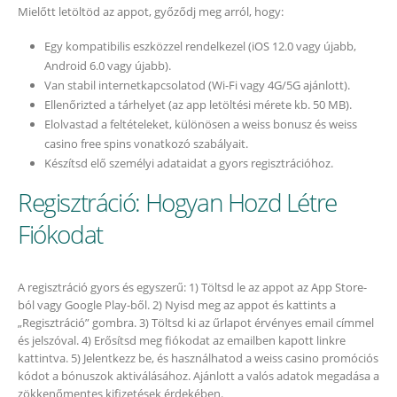
Mielőtt letöltöd az appot, győződj meg arról, hogy:
Egy kompatibilis eszközzel rendelkezel (iOS 12.0 vagy újabb,
Android 6.0 vagy újabb).
Van stabil internetkapcsolatod (Wi-Fi vagy 4G/5G ajánlott).
Ellenőrizted a tárhelyet (az app letöltési mérete kb. 50 MB).
Elolvastad a feltételeket, különösen a weiss bonusz és weiss
casino free spins vonatkozó szabályait.
Készítsd elő személyi adataidat a gyors regisztrációhoz.
Regisztráció: Hogyan Hozd Létre
Fiókodat
A regisztráció gyors és egyszerű: 1) Töltsd le az appot az App Store-
ból vagy Google Play-ből. 2) Nyisd meg az appot és kattints a
„Regisztráció” gombra. 3) Töltsd ki az űrlapot érvényes email címmel
és jelszóval. 4) Erősítsd meg fiókodat az emailben kapott linkre
kattintva. 5) Jelentkezz be, és használhatod a weiss casino promóciós
kódot a bónuszok aktiválásához. Ajánlott a valós adatok megadása a
zökkenőmentes kifizetések érdekében.