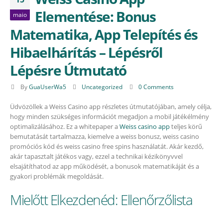
Elementése: Bonus
maio
Matematika, App Telepítés és
Hibaelhárítás – Lépésről
Lépésre Útmutató
By
GuaUserWa5
Uncategorized
0 Comments
Üdvözöllek a Weiss Casino app részletes útmutatójában, amely célja,
hogy minden szükséges információt megadjon a mobil játékélmény
optimalizálásához. Ez a whitepaper a
Weiss casino app
teljes körű
bemutatását tartalmazza, kiemelve a weiss bonusz, weiss casino
promóciós kód és weiss casino free spins használatát. Akár kezdő,
akár tapasztalt játékos vagy, ezzel a technikai kézikönyvvel
elsajátíthatod az app működését, a bonusok matematikáját és a
gyakori problémák megoldását.
Mielőtt Elkezdenéd: Ellenőrzőlista