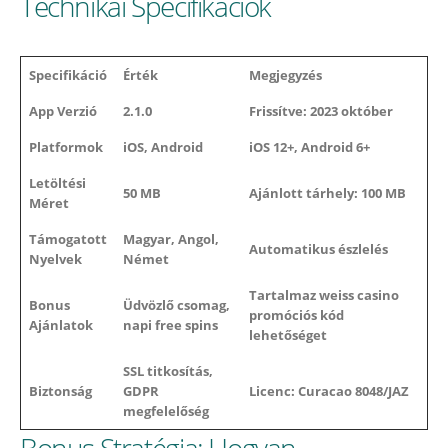
Technikai Specifikációk
Specifikáció
Érték
Megjegyzés
App Verzió
2.1.0
Frissítve: 2023 október
Platformok
iOS, Android
iOS 12+, Android 6+
Letöltési
50 MB
Ajánlott tárhely: 100 MB
Méret
Támogatott
Magyar, Angol,
Automatikus észlelés
Nyelvek
Német
Tartalmaz weiss casino
Bonus
Üdvözlő csomag,
promóciós kód
Ajánlatok
napi free spins
lehetőséget
SSL titkosítás,
Biztonság
GDPR
Licenc: Curacao 8048/JAZ
megfelelőség
Bonus Stratégia: Hogyan