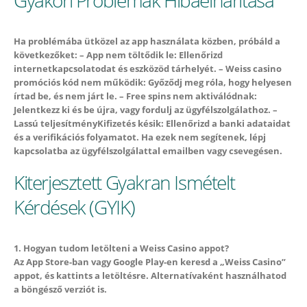
Ha problémába ütközel az app használata közben, próbáld a
következőket: –
App nem töltődik le
: Ellenőrizd
internetkapcsolatodat és eszközöd tárhelyét. –
Weiss casino
promóciós kód nem működik
: Győződj meg róla, hogy helyesen
írtad be, és nem járt le. –
Free spins nem aktiválódnak
:
Jelentkezz ki és be újra, vagy fordulj az ügyfélszolgálathoz. –
Lassú teljesítményKifizetés késik
: Ellenőrizd a banki adataidat
és a verifikációs folyamatot. Ha ezek nem segítenek, lépj
kapcsolatba az ügyfélszolgálattal emailben vagy csevegésen.
Kiterjesztett Gyakran Ismételt
Kérdések (GYIK)
1. Hogyan tudom letölteni a Weiss Casino appot?
Az App Store-ban vagy Google Play-en keresd a „Weiss Casino”
appot, és kattints a letöltésre. Alternatívaként használhatod
a böngésző verziót is.