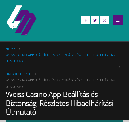
HOME
WEISS CASINO APP BEÁLLÍTÁS ÉS BIZTONSÁG: RÉSZLETES HIBAELHÁRÍTÁSI
ÚTMUTATÓ
UNCATEGORIZED
WEISS CASINO APP BEÁLLÍTÁS ÉS BIZTONSÁG: RÉSZLETES HIBAELHÁRÍTÁSI
ÚTMUTATÓ
Weiss Casino App Beállítás és
Biztonság: Részletes Hibaelhárítási
Útmutató