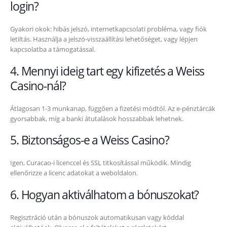
login?
Gyakori okok: hibás jelszó, internetkapcsolati probléma, vagy fiók
letiltás. Használja a jelszó-visszaállítási lehetőséget, vagy lépjen
kapcsolatba a támogatással.
4. Mennyi ideig tart egy kifizetés a Weiss
Casino-nál?
Átlagosan 1-3 munkanap, függően a fizetési módtól. Az e-pénztárcák
gyorsabbak, míg a banki átutalások hosszabbak lehetnek.
5. Biztonságos-e a Weiss Casino?
Igen, Curacao-i licenccel és SSL titkosítással működik. Mindig
ellenőrizze a licenc adatokat a weboldalon.
6. Hogyan aktiválhatom a bónuszokat?
Regisztráció után a bónuszok automatikusan vagy kóddal