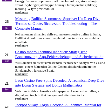
EnergyCasino to popularna platforma hazardowa, która oferuje
szeroki wybór gier, atrakcyjne bonusy i funkcjonalną aplikację
mobilną. W tym przewodniku...
read more
Mastering Bullibet Scommesse Sportive: Un Deep Dive
26
Tecnico su Quote, Sicurezza e Troubleshooting – The
jul
Complete Manual
Nel panorama dinamico delle scommesse sportive online in Italia,
Bullibet si posiziona come una piattaforma tecnica che combina
un'offerta...
read more
Casino monro Technik-Handbuch: Strategische
21
Bonusnutzung, App-Fehlerbehebung und Sicherheitsaudit
out
Willkommen zu dieser umfassenden technischen Analyse von Casino
monro, einem führenden Online-Casino, das durch sein breites
Spielangebot, lukrative Boni...
read more
Leon Casino Free Spins Decoded: A Technical Deep Dive
21
into Login Systems and Bonus Mathematics
fev
Welcome to this exhaustive whitepaper on Leon casino online, a
digital gaming hub that has garnered attention for its...
read more
Jackpot Village Login Decoded: A Technical Manual for
05