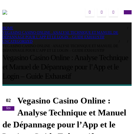
HOME
VEGASINO CASINO ONLINE : ANALYSE TECHNIQUE ET MANUEL DE
DÉPANNAGE POUR L’APP ET LE LOGIN – GUIDE EXHAUSTIF
UNCATEGORIZED
VEGASINO CASINO ONLINE : ANALYSE TECHNIQUE ET MANUEL DE
DÉPANNAGE POUR L’APP ET LE LOGIN – GUIDE EXHAUSTIF
Vegasino Casino Online : Analyse Technique
et Manuel de Dépannage pour l’App et le
Login – Guide Exhaustif
Vegasino Casino Online :
02
fev
Analyse Technique et Manuel
de Dépannage pour l’App et le