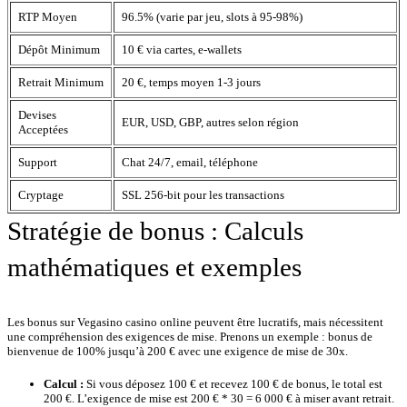
RTP Moyen
96.5% (varie par jeu, slots à 95-98%)
Dépôt Minimum
10 € via cartes, e-wallets
Retrait Minimum
20 €, temps moyen 1-3 jours
Devises
EUR, USD, GBP, autres selon région
Acceptées
Support
Chat 24/7, email, téléphone
Cryptage
SSL 256-bit pour les transactions
Stratégie de bonus : Calculs
mathématiques et exemples
Les bonus sur Vegasino casino online peuvent être lucratifs, mais nécessitent
une compréhension des exigences de mise. Prenons un exemple : bonus de
bienvenue de 100% jusqu’à 200 € avec une exigence de mise de 30x.
Calcul :
Si vous déposez 100 € et recevez 100 € de bonus, le total est
200 €. L’exigence de mise est 200 € * 30 = 6 000 € à miser avant retrait.