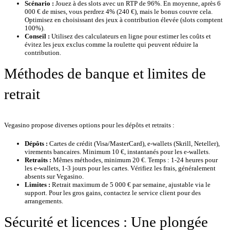
Scénario :
Jouez à des slots avec un RTP de 96%. En moyenne, après 6
000 € de mises, vous perdrez 4% (240 €), mais le bonus couvre cela.
Optimisez en choisissant des jeux à contribution élevée (slots comptent
100%).
Conseil :
Utilisez des calculateurs en ligne pour estimer les coûts et
évitez les jeux exclus comme la roulette qui peuvent réduire la
contribution.
Méthodes de banque et limites de
retrait
Vegasino propose diverses options pour les dépôts et retraits :
Dépôts :
Cartes de crédit (Visa/MasterCard), e-wallets (Skrill, Neteller),
virements bancaires. Minimum 10 €, instantanés pour les e-wallets.
Retraits :
Mêmes méthodes, minimum 20 €. Temps : 1-24 heures pour
les e-wallets, 1-3 jours pour les cartes. Vérifiez les frais, généralement
absents sur Vegasino.
Limites :
Retrait maximum de 5 000 € par semaine, ajustable via le
support. Pour les gros gains, contactez le service client pour des
arrangements.
Sécurité et licences : Une plongée