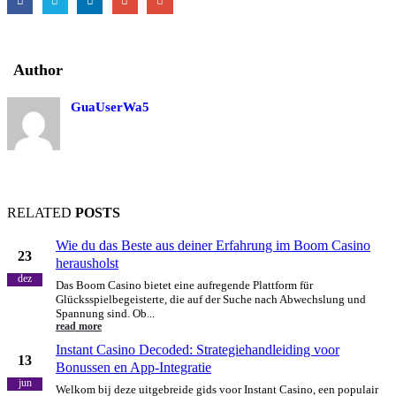
Author
GuaUserWa5
RELATED
POSTS
Wie du das Beste aus deiner Erfahrung im Boom Casino
23
herausholst
dez
Das Boom Casino bietet eine aufregende Plattform für
Glücksspielbegeisterte, die auf der Suche nach Abwechslung und
Spannung sind. Ob...
read more
Instant Casino Decoded: Strategiehandleiding voor
13
Bonussen en App-Integratie
jun
Welkom bij deze uitgebreide gids voor Instant Casino, een populair