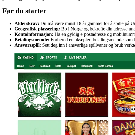
Før du starter
Alderskrav:
Du må være minst 18 år gammel for å spille på Un
Geografisk plassering:
Bo i Norge og bekrefte din adresse und
Kontoinformasjon:
Ha en gyldig e-postadresse og mobilnummer
Betalingsmetode:
Forbered en akseptert betalingsmetode som 
Ansvarsspill:
Sett deg inn i ansvarlige spillvaner og bruk ver