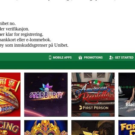
ibet no.
er verifikasjon.
 klar for registrering.
bankkort eller e-lommebok.
ktøy som innskuddsgrenser på Unibet.