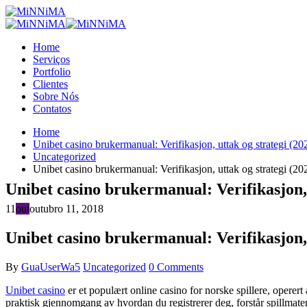
Home
Serviços
Portfolio
Clientes
Sobre Nós
Contatos
Home
Unibet casino brukermanual: Verifikasjon, uttak og strategi (20
Uncategorized
Unibet casino brukermanual: Verifikasjon, uttak og strategi (20
Unibet casino brukermanual: Verifikasjon, 
11
out
outubro 11, 2018
Unibet casino brukermanual: Verifikasjon, 
By
GuaUserWa5
Uncategorized
0 Comments
Unibet casino
er et populært online casino for norske spillere, operer
praktisk gjennomgang av hvordan du registrerer deg, forstår spillmate