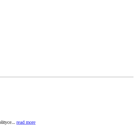
lityce...
read more