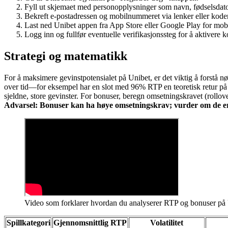
Fyll ut skjemaet med personopplysninger som navn, fødselsdato
Bekreft e-postadressen og mobilnummeret via lenker eller kode
Last ned Unibet appen fra App Store eller Google Play for mobils
Logg inn og fullfør eventuelle verifikasjonssteg for å aktivere 
Strategi og matematikk
For å maksimere gevinstpotensialet på Unibet, er det viktig å forstå n
over tid—for eksempel har en slot med 96% RTP en teoretisk retur på 96 
sjeldne, store gevinster. For bonuser, beregn omsetningskravet (roll
Advarsel: Bonuser kan ha høye omsetningskrav; vurder om de er v
Video som forklarer hvordan du analyserer RTP og bonuser på 
Spillkategori
Gjennomsnittlig RTP
Volatilitet