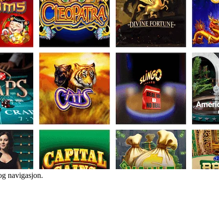
og navigasjon.