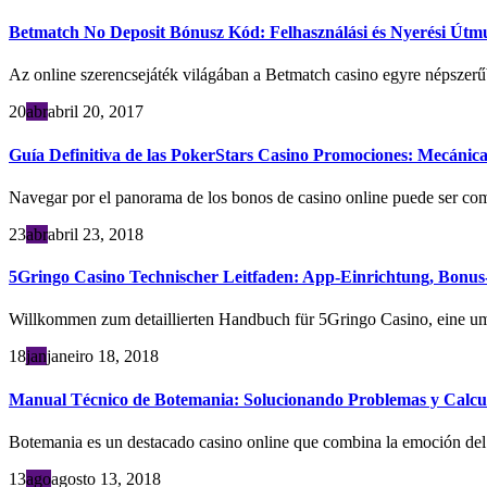
Betmatch No Deposit Bónusz Kód: Felhasználási és Nyerési Útmu
Az online szerencsejáték világában a Betmatch casino egyre népszerű
20
abr
abril 20, 2017
Guía Definitiva de las PokerStars Casino Promociones: Mecánica
Navegar por el panorama de los bonos de casino online puede ser compl
23
abr
abril 23, 2018
5Gringo Casino Technischer Leitfaden: App-Einrichtung, Bon
Willkommen zum detaillierten Handbuch für 5Gringo Casino, eine umf
18
jan
janeiro 18, 2018
Manual Técnico de Botemania: Solucionando Problemas y Calcul
Botemania es un destacado casino online que combina la emoción del 
13
ago
agosto 13, 2018