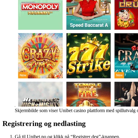
Skjermbilde som viser Unibet casino plattform med spillutvalg 
Registrering og nedlasting
Gå til Unibet.no og klikk på “Registrer deg”-knappen.