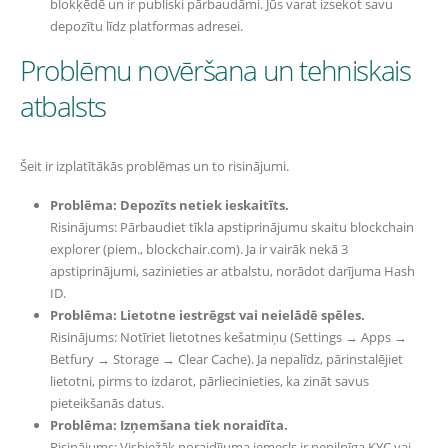
blokķēdē un ir publiski pārbaudāmi. Jūs varat izsekot savu
depozītu līdz platformas adresei.
Problēmu novēršana un tehniskais
atbalsts
Šeit ir izplatītākās problēmas un to risinājumi.
Problēma: Depozīts netiek ieskaitīts.
Risinājums: Pārbaudiet tīkla apstiprinājumu skaitu blockchain
explorer (piem., blockchair.com). Ja ir vairāk nekā 3
apstiprinājumi, sazinieties ar atbalstu, norādot darījuma Hash
ID.
Problēma: Lietotne iestrēgst vai neielādē spēles.
Risinājums: Notīriet lietotnes kešatmiņu (Settings → Apps →
Betfury → Storage → Clear Cache). Ja nepalīdz, pārinstalējiet
lietotni, pirms to izdarot, pārliecinieties, ka zināt savus
pieteikšanās datus.
Problēma: Izņemšana tiek noraidīta.
Risinājums: Visbiežāk noraidījuma iemesls ir nepilnīga KYC vai