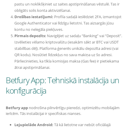
pastu un noklikšķiniet uz saites apstiprināšanas vēstulē. Tas ir
obligāts solis konta aktivizēšanai.
Drošības iestatījumi:
Profila sadaļā ieslēdziet 2FA, izmantojot
Google Authenticator vai līdzīgu lietotni. Tas aizsargās jūsu
kontu no nelegāla piekļuves.
Pirmais depozīts:
Navigējiet uz sadaļu “Banking” vai “Deposit”.
Izvēlieties vēlamo kriptovalūtu (iesakām sākt ar BTC vai USDT
stabilības dēļ). Platforma ģenerēs unikālu depozīta adresi (vai
QR kodu). Nosūtiet līdzekļus no sava makiņa uz šo adresi.
Pārliecinieties, ka tīkla komisijas maksa (Gas fee) ir pietiekama
ātrai apstiprināšanai.
Betfury App: Tehniskā instalācija un
konfigurācija
Betfury app
nodrošina pilnvērtīgu pieredzi, optimizētu mobilajām
ierīcēm. Tās instalācijai ir specifiskas nianses.
Lejupielāde Android:
Tā kā lietotne var nebūt oficiālajā