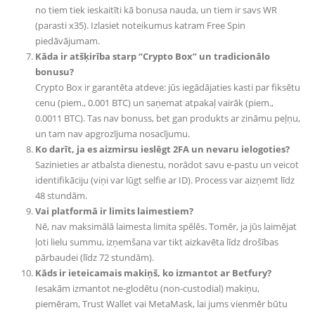
no tiem tiek ieskaitīti kā bonusa nauda, un tiem ir savs WR
(parasti x35). Izlasiet noteikumus katram Free Spin
piedāvājumam.
Kāda ir atšķirība starp “Crypto Box” un tradicionālo
bonusu?
Crypto Box ir garantēta atdeve: jūs iegādājaties kasti par fiksētu
cenu (piem., 0.001 BTC) un saņemat atpakaļ vairāk (piem.,
0.0011 BTC). Tas nav bonuss, bet gan produkts ar zināmu peļņu,
un tam nav apgrozījuma nosacījumu.
Ko darīt, ja es aizmirsu ieslēgt 2FA un nevaru ielogoties?
Sazinieties ar atbalsta dienestu, norādot savu e-pastu un veicot
identifikāciju (viņi var lūgt selfie ar ID). Process var aizņemt līdz
48 stundām.
Vai platformā ir limits laimestiem?
Nē, nav maksimālā laimesta limita spēlēs. Tomēr, ja jūs laimējat
ļoti lielu summu, izņemšana var tikt aizkavēta līdz drošības
pārbaudei (līdz 72 stundām).
Kāds ir ieteicamais makiņš, ko izmantot ar Betfury?
Iesakām izmantot ne-glodētu (non-custodial) makiņu,
piemēram, Trust Wallet vai MetaMask, lai jums vienmēr būtu