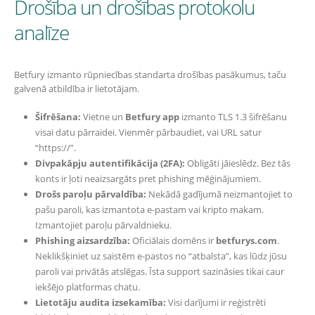
Drošība un drošības protokolu
analīze
Betfury izmanto rūpniecības standarta drošības pasākumus, taču
galvenā atbildība ir lietotājam.
Šifrēšana:
Vietne un
Betfury app
izmanto TLS 1.3 šifrēšanu
visai datu pārraidei. Vienmēr pārbaudiet, vai URL satur
“https://”.
Divpakāpju autentifikācija (2FA):
Obligāti jāieslēdz. Bez tās
konts ir ļoti neaizsargāts pret phishing mēģinājumiem.
Drošs paroļu pārvaldība:
Nekādā gadījumā neizmantojiet to
pašu paroli, kas izmantota e-pastam vai kripto makam.
Izmantojiet paroļu pārvaldnieku.
Phishing aizsardzība:
Oficiālais domēns ir
betfurys.com
.
Neklikšķiniet uz saistēm e-pastos no “atbalsta”, kas lūdz jūsu
paroli vai privātās atslēgas. Īsta support sazināsies tikai caur
iekšējo platformas chatu.
Lietotāju audita izsekamība:
Visi darījumi ir reģistrēti