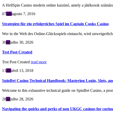
A HellSpin Casino modern online kaszinó, amely a játékosok számára 
07
ago
agosto 7, 2016
Strategien für ein erfolgreiches Spiel im Captain Cooks Casino
Wer in die Welt des Online-Glücksspiels eintaucht, wird unweigerlic
30
jul
julho 30, 2026
Test Post Created
Test Post Created
read more
13
abr
abril 13, 2018
SpinBet Casino Technical Handbook: Mastering Login, Slots, and
Welcome to this exhaustive technical guide on SpinBet Casino, a promi
28
jul
julho 28, 2026
Navigating the quirks and perks of non UKGC casinos for curiou