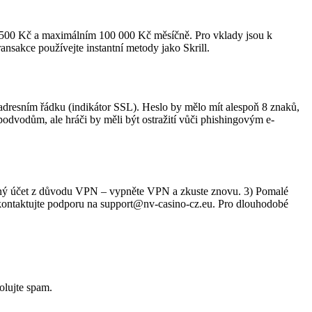
m 500 Kč a maximálním 100 000 Kč měsíčně. Pro vklady jsou k
nsakce používejte instantní metody jako Skrill.
adresním řádku (indikátor SSL). Heslo by mělo mít alespoň 8 znaků,
 podvodům, ale hráči by měli být ostražití vůči phishingovým e-
ovaný účet z důvodu VPN – vypněte VPN a zkuste znovu. 3) Pomalé
o kontaktujte podporu na support@nv-casino-cz.eu. Pro dlouhodobé
olujte spam.