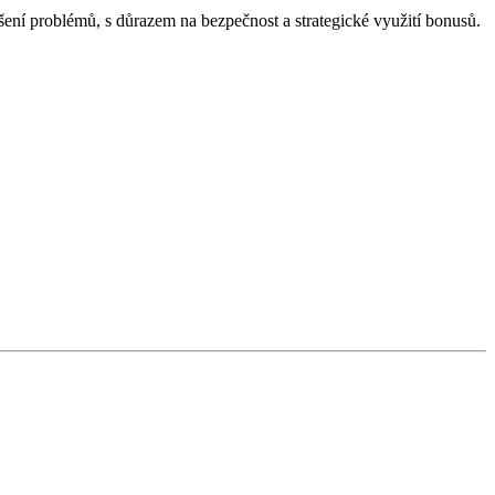
ení problémů, s důrazem na bezpečnost a strategické využití bonusů.