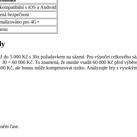
 kompatibilní s iOS a Android
šená bezpečnost
timalizováno pro 4G+
nosu
dy
 až do 5 000 Kč s 30x požadavkem na sázení. Pro výpočet celkového sá
 30 = 60 000 Kč. To znamená, že musíte vsadit 60 000 Kč před výběrem
 400 Kč, ale bonus může kompenzovat riziko. Analyzujte hry s vysokým
lném čase.