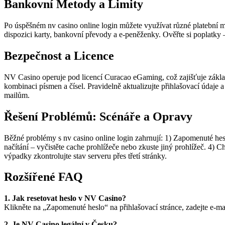
Bankovní Metody a Limity
Po úspěšném nv casino online login můžete využívat různé platební 
dispozici karty, bankovní převody a e-peněženky. Ověřte si poplatky 
Bezpečnost a Licence
NV Casino operuje pod licencí Curacao eGaming, což zajišťuje základ
kombinaci písmen a čísel. Pravidelně aktualizujte přihlašovací údaje 
mailům.
Řešení Problémů: Scénáře a Opravy
Běžné problémy s nv casino online login zahrnují: 1) Zapomenuté he
načítání – vyčistěte cache prohlížeče nebo zkuste jiný prohlížeč. 4
výpadky zkontrolujte stav serveru přes třetí stránky.
Rozšířené FAQ
1. Jak resetovat heslo v NV Casino?
Klikněte na „Zapomenuté heslo“ na přihlašovací stránce, zadejte e-mai
2. Je NV Casino legální v Česku?