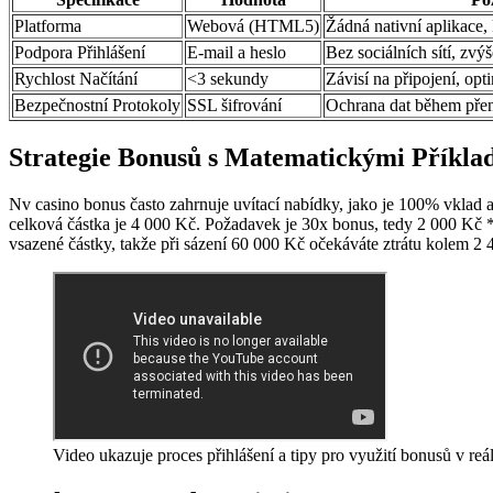
Platforma
Webová (HTML5)
Žádná nativní aplikace,
Podpora Přihlášení
E-mail a heslo
Bez sociálních sítí, zvý
Rychlost Načítání
<3 sekundy
Závisí na připojení, op
Bezpečnostní Protokoly
SSL šifrování
Ochrana dat během pře
Strategie Bonusů s Matematickými Příkla
Nv casino bonus často zahrnuje uvítací nabídky, jako je 100% vklad
celková částka je 4 000 Kč. Požadavek je 30x bonus, tedy 2 000 Kč *
vsazené částky, takže při sázení 60 000 Kč očekáváte ztrátu kolem 2
Video ukazuje proces přihlášení a tipy pro využití bonusů v reá