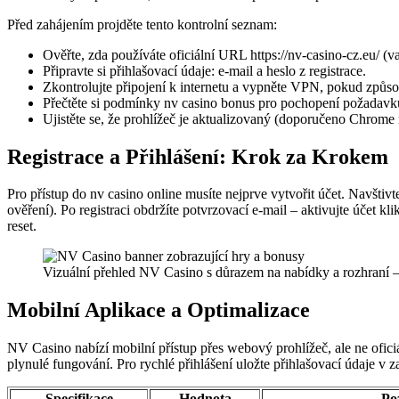
Před zahájením projděte tento kontrolní seznam:
Ověřte, zda používáte oficiální URL https://nv-casino-cz.eu/ (v
Připravte si přihlašovací údaje: e-mail a heslo z registrace.
Zkontrolujte připojení k internetu a vypněte VPN, pokud způso
Přečtěte si podmínky nv casino bonus pro pochopení požadavků
Ujistěte se, že prohlížeč je aktualizovaný (doporučeno Chrome 
Registrace a Přihlášení: Krok za Krokem
Pro přístup do nv casino online musíte nejprve vytvořit účet. Navšti
ověření). Po registraci obdržíte potvrzovací e-mail – aktivujte účet 
reset.
Vizuální přehled NV Casino s důrazem na nabídky a rozhraní – 
Mobilní Aplikace a Optimalizace
NV Casino nabízí mobilní přístup přes webový prohlížeč, ale ne oficiál
plynulé fungování. Pro rychlé přihlášení uložte přihlašovací údaje v 
Specifikace
Hodnota
Po