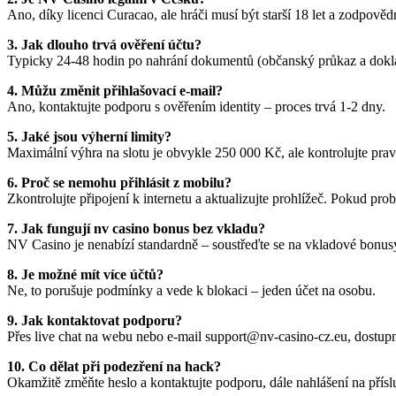
Ano, díky licenci Curacao, ale hráči musí být starší 18 let a zodpověd
3. Jak dlouho trvá ověření účtu?
Typicky 24-48 hodin po nahrání dokumentů (občanský průkaz a dokla
4. Můžu změnit přihlašovací e-mail?
Ano, kontaktujte podporu s ověřením identity – proces trvá 1-2 dny.
5. Jaké jsou výherní limity?
Maximální výhra na slotu je obvykle 250 000 Kč, ale kontrolujte pravi
6. Proč se nemohu přihlásit z mobilu?
Zkontrolujte připojení k internetu a aktualizujte prohlížeč. Pokud prob
7. Jak fungují nv casino bonus bez vkladu?
NV Casino je nenabízí standardně – soustřeďte se na vkladové bonus
8. Je možné mít více účtů?
Ne, to porušuje podmínky a vede k blokaci – jeden účet na osobu.
9. Jak kontaktovat podporu?
Přes live chat na webu nebo e-mail support@nv-casino-cz.eu, dostupn
10. Co dělat při podezření na hack?
Okamžitě změňte heslo a kontaktujte podporu, dále nahlášení na přísl