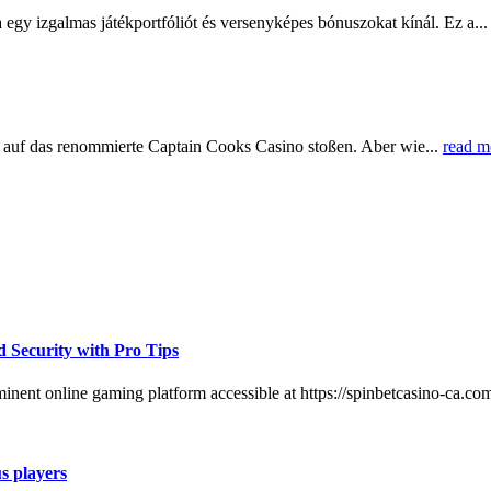
egy izgalmas játékportfóliót és versenyképes bónuszokat kínál. Ez a..
h auf das renommierte Captain Cooks Casino stoßen. Aber wie...
read m
 Security with Pro Tips
nent online gaming platform accessible at https://spinbetcasino-ca.com
s players