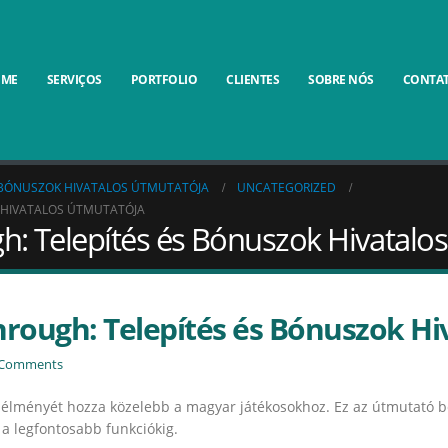
ME
SERVIÇOS
PORTFOLIO
CLIENTES
SOBRE NÓS
CONTA
 BÓNUSZOK HIVATALOS ÚTMUTATÓJA
UNCATEGORIZED
 HIVATALOS ÚTMUTATÓJA
: Telepítés és Bónuszok Hivatalo
rough: Telepítés és Bónuszok Hi
 Comments
élményét hozza közelebb a magyar játékosokhoz. Ez az útmutató be
 a legfontosabb funkciókig.