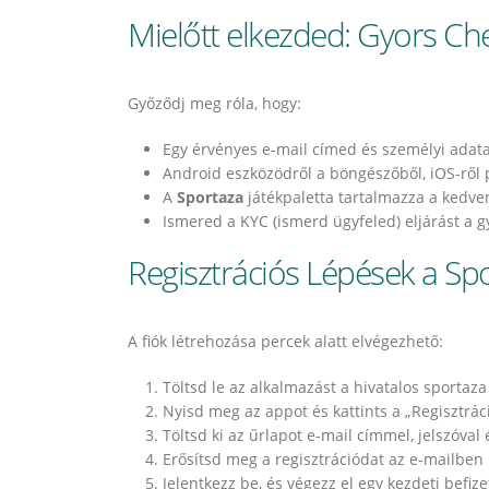
Mielőtt elkezded: Gyors Che
Győződj meg róla, hogy:
Egy érvényes e-mail címed és személyi adata
Android eszközödről a böngészőből, iOS-ről p
A
Sportaza
játékpaletta tartalmazza a kedven
Ismered a KYC (ismerd ügyfeled) eljárást a g
Regisztrációs Lépések a S
A fiók létrehozása percek alatt elvégezhető:
Töltsd le az alkalmazást a hivatalos sportaza
Nyisd meg az appot és kattints a „Regisztrá
Töltsd ki az űrlapot e-mail címmel, jelszóval
Erősítsd meg a regisztrációdat az e-mailben k
Jelentkezz be, és végezz el egy kezdeti befiz