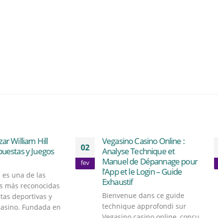
Vegasino Casino Online :
Wazamba Login Analys
10
Analyse Technique et
Unlocking Access and
Manuel de Dépannage pour
Mathematics
jan
l’App et le Login – Guide
Navigating the Wazam
Exhaustif
login process is crucial
Bienvenue dans ce guide
accessing the full suite
technique approfondi sur
games and promotions
Vegasino casino online, conçu
this popular...