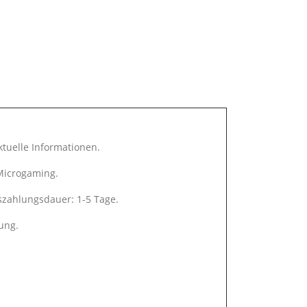
tuelle Informationen.
 Microgaming.
uszahlungsdauer: 1-5 Tage.
ung.