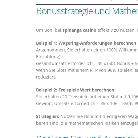
Bonusstrategie und Mathe
Um Boni bei
spinanga casino
effektiv zu nutzen, 
Beispiel 1: Wagering-Anforderungen berechnen
Angenommen, Sie erhalten einen 100% Willkomme
Einzahlung).
Gesamtumsatz erforderlich = 35 x (50€ Bonus + 5
Wenn Sie Slots mit einem RTP von 96% spielen, e
reduziert.
Beispiel 2: Freispiele Wert berechnen
Sie erhalten 20 Freispiele auf einen Slot mit 0,1
Gewinn: Umsatz erforderlich = 35 x 10€ = 350€. P
Strategien:
Nutzen Sie Boni mit niedrigeren Wager
bereit sind, die mathematischen Risiken einzuge