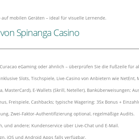
auf mobilen Geräten – ideal für visuelle Lernende.
n von Spinanga Casino
Curacao eGaming oder ähnlich – überprüfen Sie die Fußzeile für ak
 inklusive Slots, Tischspiele, Live-Casino von Anbietern wie NetEnt,
sa, MasterCard), E-Wallets (Skrill, Neteller), Banküberweisungen; A
s, Freispiele, Cashbacks; typische Wagering: 35x Bonus + Einzahl
ung, Zwei-Faktor-Authentifizierung optional, regelmäßige Audits.
ch, und andere; Kundenservice über Live-Chat und E-Mail.
gn, iOS und Android Apps falls verfügbar.