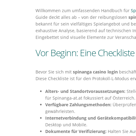
Willkommen zum umfassenden Handbuch für
Sp
Guide deckt alles ab – von der reibungslosen
spi
bekannt für sein vielfältiges Spielangebot und be
exhaustive Analyse, basierend auf technischen I
Eingebettet sind visuelle Elemente zur Veranscha
Vor Beginn: Eine Checkliste
Bevor Sie sich mit
spinanga casino login
beschäft
Diese Checkliste ist für den Protokoll-L-Modus erw
Alters- und Standortvoraussetzungen:
Stell
für Spinanga-at.at fokussiert auf Österreich.
Verfügbare Zahlungsmethoden:
Überprüfen 
gewährleisten.
Internetverbindung und Gerätekompatibili
Desktop und Mobile.
Dokumente für Verifizierung:
Halten Sie Au