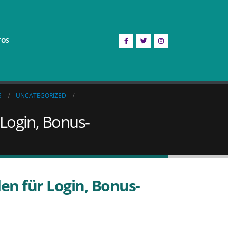
TOS
S
UNCATEGORIZED
 Login, Bonus-
en für Login, Bonus-