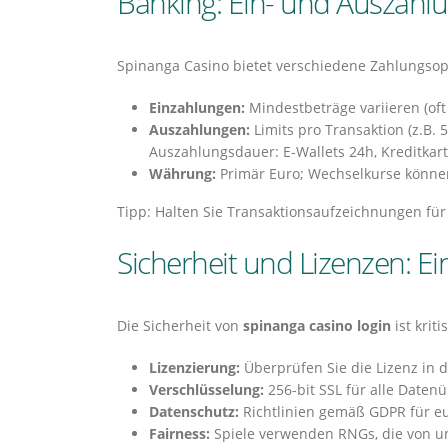
Banking: Ein- und Auszahlu
Spinanga Casino bietet verschiedene Zahlungsop
Einzahlungen:
Mindestbeträge variieren (oft
Auszahlungen:
Limits pro Transaktion (z.B. 
Auszahlungsdauer: E-Wallets 24h, Kreditkart
Währung:
Primär Euro; Wechselkurse könne
Tipp: Halten Sie Transaktionsaufzeichnungen fü
Sicherheit und Lizenzen: E
Die Sicherheit von
spinanga casino login
ist krit
Lizenzierung:
Überprüfen Sie die Lizenz in d
Verschlüsselung:
256-bit SSL für alle Daten
Datenschutz:
Richtlinien gemäß GDPR für eur
Fairness:
Spiele verwenden RNGs, die von un