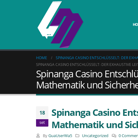
HO
HOME
SPINANGA CASINO ENTSCHLÜSSELT: DER EXHA
SPINANGA CASINO ENTSCHLÜSSELT: DER EXHAUSTIVE LE
Spinanga Casino Entschlüs
Mathematik und Sicherhe
Spinanga Casino Ents
18
Mathematik und Sic
set
By
GuaUserWa5
Uncategorized
0 Commen