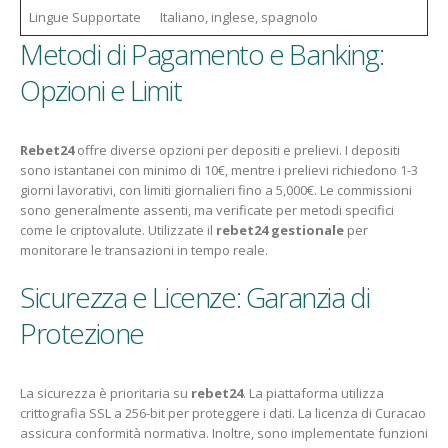
Lingue Supportate
Italiano, inglese, spagnolo
Metodi di Pagamento e Banking:
Opzioni e Limit
Rebet24
offre diverse opzioni per depositi e prelievi. I depositi
sono istantanei con minimo di 10€, mentre i prelievi richiedono 1-3
giorni lavorativi, con limiti giornalieri fino a 5,000€. Le commissioni
sono generalmente assenti, ma verificate per metodi specifici
come le criptovalute. Utilizzate il
rebet24 gestionale
per
monitorare le transazioni in tempo reale.
Sicurezza e Licenze: Garanzia di
Protezione
La sicurezza è prioritaria su
rebet24
. La piattaforma utilizza
crittografia SSL a 256-bit per proteggere i dati. La licenza di Curacao
assicura conformità normativa. Inoltre, sono implementate funzioni