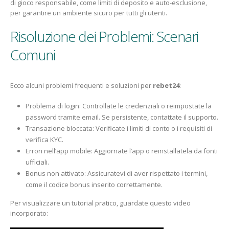
di gioco responsabile, come limiti di deposito e auto-esclusione,
per garantire un ambiente sicuro per tutti gli utenti.
Risoluzione dei Problemi: Scenari
Comuni
Ecco alcuni problemi frequenti e soluzioni per
rebet24
:
Problema di login: Controllate le credenziali o reimpostate la
password tramite email. Se persistente, contattate il supporto.
Transazione bloccata: Verificate i limiti di conto o i requisiti di
verifica KYC.
Errori nell’app mobile: Aggiornate l’app o reinstallatela da fonti
ufficiali.
Bonus non attivato: Assicuratevi di aver rispettato i termini,
come il codice bonus inserito correttamente.
Per visualizzare un tutorial pratico, guardate questo video
incorporato: