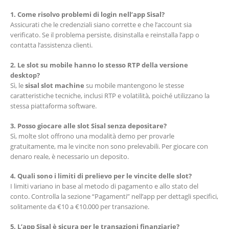
1. Come risolvo problemi di login nell’app Sisal?
Assicurati che le credenziali siano corrette e che l’account sia
verificato. Se il problema persiste, disinstalla e reinstalla l’app o
contatta l’assistenza clienti.
2. Le slot su mobile hanno lo stesso RTP della versione
desktop?
Sì, le
sisal slot machine
su mobile mantengono le stesse
caratteristiche tecniche, inclusi RTP e volatilità, poiché utilizzano la
stessa piattaforma software.
3. Posso giocare alle slot Sisal senza depositare?
Sì, molte slot offrono una modalità demo per provarle
gratuitamente, ma le vincite non sono prelevabili. Per giocare con
denaro reale, è necessario un deposito.
4. Quali sono i limiti di prelievo per le vincite delle slot?
I limiti variano in base al metodo di pagamento e allo stato del
conto. Controlla la sezione “Pagamenti” nell’app per dettagli specifici,
solitamente da €10 a €10.000 per transazione.
5. L’app Sisal è sicura per le transazioni finanziarie?