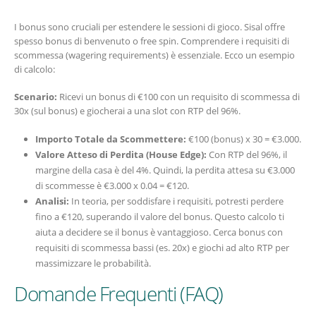
I bonus sono cruciali per estendere le sessioni di gioco. Sisal offre
spesso bonus di benvenuto o free spin. Comprendere i requisiti di
scommessa (wagering requirements) è essenziale. Ecco un esempio
di calcolo:
Scenario:
Ricevi un bonus di €100 con un requisito di scommessa di
30x (sul bonus) e giocherai a una slot con RTP del 96%.
Importo Totale da Scommettere:
€100 (bonus) x 30 = €3.000.
Valore Atteso di Perdita (House Edge):
Con RTP del 96%, il
margine della casa è del 4%. Quindi, la perdita attesa su €3.000
di scommesse è €3.000 x 0.04 = €120.
Analisi:
In teoria, per soddisfare i requisiti, potresti perdere
fino a €120, superando il valore del bonus. Questo calcolo ti
aiuta a decidere se il bonus è vantaggioso. Cerca bonus con
requisiti di scommessa bassi (es. 20x) e giochi ad alto RTP per
massimizzare le probabilità.
Domande Frequenti (FAQ)