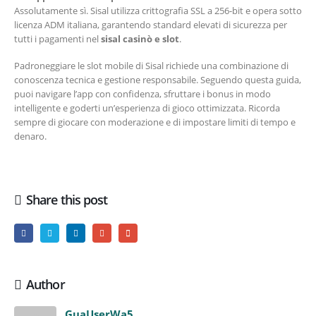
Assolutamente sì. Sisal utilizza crittografia SSL a 256-bit e opera sotto
licenza ADM italiana, garantendo standard elevati di sicurezza per
tutti i pagamenti nel
sisal casinò e slot
.
Padroneggiare le slot mobile di Sisal richiede una combinazione di
conoscenza tecnica e gestione responsabile. Seguendo questa guida,
puoi navigare l’app con confidenza, sfruttare i bonus in modo
intelligente e goderti un’esperienza di gioco ottimizzata. Ricorda
sempre di giocare con moderazione e di impostare limiti di tempo e
denaro.
Share this post
Author
GuaUserWa5