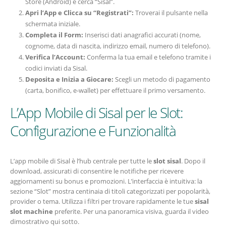
Store (Android) e cerca “Sisal”.
Apri l’App e Clicca su “Registrati”:
Troverai il pulsante nella
schermata iniziale.
Completa il Form:
Inserisci dati anagrafici accurati (nome,
cognome, data di nascita, indirizzo email, numero di telefono).
Verifica l’Account:
Conferma la tua email e telefono tramite i
codici inviati da Sisal.
Deposita e Inizia a Giocare:
Scegli un metodo di pagamento
(carta, bonifico, e-wallet) per effettuare il primo versamento.
L’App Mobile di Sisal per le Slot:
Configurazione e Funzionalità
L’app mobile di Sisal è l’hub centrale per tutte le
slot sisal
. Dopo il
download, assicurati di consentire le notifiche per ricevere
aggiornamenti su bonus e promozioni. L’interfaccia è intuitiva: la
sezione “Slot” mostra centinaia di titoli categorizzati per popolarità,
provider o tema. Utilizza i filtri per trovare rapidamente le tue
sisal
slot machine
preferite. Per una panoramica visiva, guarda il video
dimostrativo qui sotto.