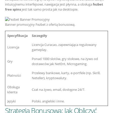
intuicyjnemu interfejsowi, nawigacja jest płynna, a obsługa
fezbet
free spins
jest tak samo prosta jak na desktopie.
Banner promocyjny Fezbet z ofertą bonusową.
Specyfikacja
Szczegóły
Licencja Curacao, zapewniająca regulowany
Licencja
gameplay.
Ponad 1000 slotów, gry stołowe, na żywo od
Gry
dostawców jak NetEnt, Microgaming.
Przelewy bankowe, karty, e-portfele (np. Skrill,
Płatności
Neteller), kryptowaluty.
Obsługa
Czat na żywo, email, dostępne 24/7.
klienta
Języki
Polski, angielski i inne.
Strategia Bonusowa: Jak Obliczyć