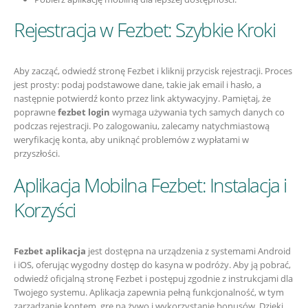
Rejestracja w Fezbet: Szybkie Kroki
Aby zacząć, odwiedź stronę Fezbet i kliknij przycisk rejestracji. Proces
jest prosty: podaj podstawowe dane, takie jak email i hasło, a
następnie potwierdź konto przez link aktywacyjny. Pamiętaj, że
poprawne
fezbet login
wymaga używania tych samych danych co
podczas rejestracji. Po zalogowaniu, zalecamy natychmiastową
weryfikację konta, aby uniknąć problemów z wypłatami w
przyszłości.
Aplikacja Mobilna Fezbet: Instalacja i
Korzyści
Fezbet aplikacja
jest dostępna na urządzenia z systemami Android
i iOS, oferując wygodny dostęp do kasyna w podróży. Aby ją pobrać,
odwiedź oficjalną stronę Fezbet i postępuj zgodnie z instrukcjami dla
Twojego systemu. Aplikacja zapewnia pełną funkcjonalność, w tym
zarządzanie kontem, grę na żywo i wykorzystanie bonusów. Dzięki