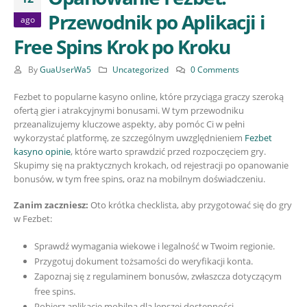
Przewodnik po Aplikacji i
ago
Free Spins Krok po Kroku
By
GuaUserWa5
Uncategorized
0 Comments
Fezbet to popularne kasyno online, które przyciąga graczy szeroką
ofertą gier i atrakcyjnymi bonusami. W tym przewodniku
przeanalizujemy kluczowe aspekty, aby pomóc Ci w pełni
wykorzystać platformę, ze szczególnym uwzględnieniem
Fezbet
kasyno opinie
, które warto sprawdzić przed rozpoczęciem gry.
Skupimy się na praktycznych krokach, od rejestracji po opanowanie
bonusów, w tym free spins, oraz na mobilnym doświadczeniu.
Zanim zaczniesz:
Oto krótka checklista, aby przygotować się do gry
w Fezbet:
Sprawdź wymagania wiekowe i legalność w Twoim regionie.
Przygotuj dokument tożsamości do weryfikacji konta.
Zapoznaj się z regulaminem bonusów, zwłaszcza dotyczącym
free spins.
Pobierz aplikację mobilną dla lepszej dostępności.