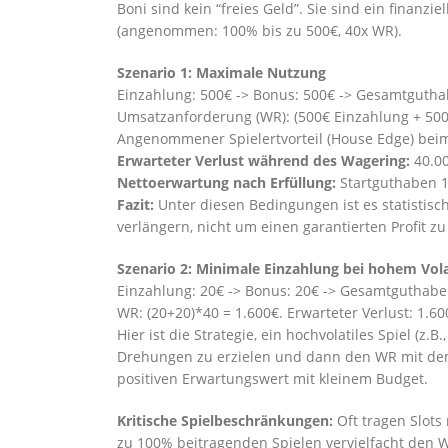
Boni sind kein “freies Geld”. Sie sind ein finanz
(angenommen: 100% bis zu 500€, 40x WR).
Szenario 1: Maximale Nutzung
Einzahlung: 500€ -> Bonus: 500€ -> Gesamtgutha
Umsatzanforderung (WR): (500€ Einzahlung + 500
Angenommener Spielertvorteil (House Edge) beim
Erwarteter Verlust während des Wagering:
40.00
Nettoerwartung nach Erfüllung:
Startguthaben 1.
Fazit:
Unter diesen Bedingungen ist es statistisc
verlängern, nicht um einen garantierten Profit zu
Szenario 2: Minimale Einzahlung bei hohem Volat
Einzahlung: 20€ -> Bonus: 20€ -> Gesamtguthabe
WR: (20+20)*40 = 1.600€. Erwarteter Verlust: 1.60
Hier ist die Strategie, ein hochvolatiles Spiel (
Drehungen zu erzielen und dann den WR mit dem 
positiven Erwartungswert mit kleinem Budget.
Kritische Spielbeschränkungen:
Oft tragen Slots
zu 100% beitragenden Spielen vervielfacht den 