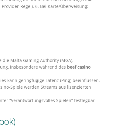
Provider-Regel). 6. Bei Karte/Überweisung:
e die Malta Gaming Authority (MGA).
agung, insbesondere während des
beef casino
Dies kann geringfügige Latenz (Ping) beeinflussen.
sino-Spiele werden Streams aus lizenzierten
unter “Verantwortungsvolles Spielen” festlegbar
ook)