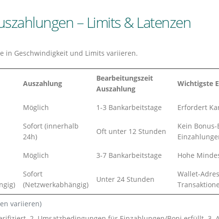
uszahlungen – Limits & Latenzen
 in Geschwindigkeit und Limits variieren.
Bearbeitungszeit
Auszahlung
Wichtigste 
Auszahlung
Möglich
1-3 Bankarbeitstage
Erfordert Kar
Sofort (innerhalb
Kein Bonus-E
Oft unter 12 Stunden
24h)
Einzahlunge
Möglich
3-7 Bankarbeitstage
Hohe Mindes
Sofort
Wallet-Adre
Unter 24 Stunden
ngig)
(Netzwerkabhängig)
Transaktione
en variieren)
verifiziert. 2. Umsatzbedingungen für Einzahlungen/Boni erfüllt. 