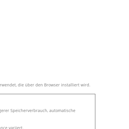
wendet, die über den Browser installiert wird.
gerer Speicherverbrauch, automatische
ce variiert.