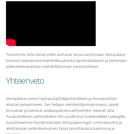
Toivomme, että nämä vinkit auttavat sinua nauttimaan Slotspalace
kasinon tarjoamista mahdollisuuksista täysimääräisesti ja tekemään
pelikokemuksestasi mahdollisimman nautinnollisen.
Yhteenveto
Slotspalace casino tarjoaa käyttäjäystävällisen ja monipuolisen
alustan pelaamiseen. Sen helppo rekisteröitymisprosessi, upeat
bonukset ja kattavat asiakaspalveluvaihtoehdot tekevät siitä
houkuttelevan vaihtoehdon niin uusille kuin kokeneillekin pelaajille.
Suosittelemme hyödyntämään Slotspalace login -ominaisuutta ja
aloittamaan pelikokemuksen tässä jännittävässä kasinossa jo