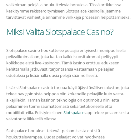
valikoiman pelejä ja houkuttelevia bonuksia. Tässä artikkelissa
keskitymme rekisteröitymiseen Slotspalace kasinolle, jaamme
tarvittavat vaiheet ja annamme vinkkejä prosessin helpottamiseksi.
Miksi Valita Slotspalace Casino?
Slotspalace casino houkuttelee pelaajia erityisesti monipuolisella
pelivalikoimallaan, joka kattaa kaikki suosituimmat pelityypit
kolikkopeleistä live-kasinoon. Tämä kasino erottuu edukseen
kehittämällä jatkuvasti tarjontaansa vastaamaan pelaajien
odotuksia ja lisäämällä uusia pelejä säännöllisesti.
Lisäksi Slotspalace casinò tarjoaa käyttäjäystävällisen alustan, joka
tekee navigoinnista helppoa niin kokeneille pelaajille kuin vasta-
alkajillekin. Tämän kasinon teknologia on optimoitu niin, että
pelaaminen toimii saumattomasti sekä tietokoneella että
mobiililaitteilla. Edistyksellinen
Slotspalace
app tekee pelaamisesta
vaivatonta liikkeellä ollessa.
Slotspalace bonukset tekevät pelaamisesta entistä
houkuttelevampaa. Uudet pelaajat voivat hyödyntää