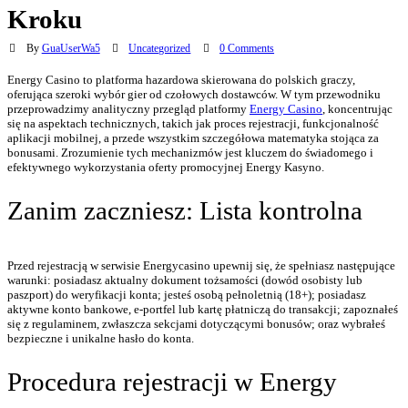
Kroku
By
GuaUserWa5
Uncategorized
0 Comments
Energy Casino to platforma hazardowa skierowana do polskich graczy,
oferująca szeroki wybór gier od czołowych dostawców. W tym przewodniku
przeprowadzimy analityczny przegląd platformy
Energy Casino
, koncentrując
się na aspektach technicznych, takich jak proces rejestracji, funkcjonalność
aplikacji mobilnej, a przede wszystkim szczegółowa matematyka stojąca za
bonusami. Zrozumienie tych mechanizmów jest kluczem do świadomego i
efektywnego wykorzystania oferty promocyjnej Energy Kasyno.
Zanim zaczniesz: Lista kontrolna
Przed rejestracją w serwisie Energycasino upewnij się, że spełniasz następujące
warunki: posiadasz aktualny dokument tożsamości (dowód osobisty lub
paszport) do weryfikacji konta; jesteś osobą pełnoletnią (18+); posiadasz
aktywne konto bankowe, e-portfel lub kartę płatniczą do transakcji; zapoznałeś
się z regulaminem, zwłaszcza sekcjami dotyczącymi bonusów; oraz wybrałeś
bezpieczne i unikalne hasło do konta.
Procedura rejestracji w Energy