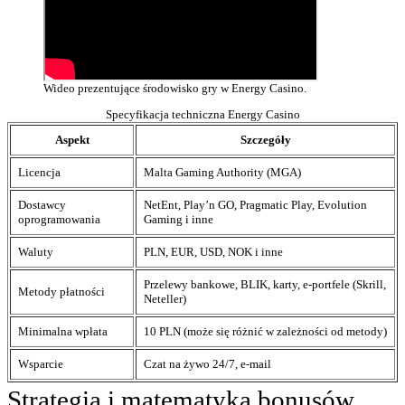
Wideo prezentujące środowisko gry w Energy Casino.
Specyfikacja techniczna Energy Casino
Aspekt
Szczegóły
Licencja
Malta Gaming Authority (MGA)
Dostawcy
NetEnt, Play’n GO, Pragmatic Play, Evolution
oprogramowania
Gaming i inne
Waluty
PLN, EUR, USD, NOK i inne
Przelewy bankowe, BLIK, karty, e-portfele (Skrill,
Metody płatności
Neteller)
Minimalna wpłata
10 PLN (może się różnić w zależności od metody)
Wsparcie
Czat na żywo 24/7, e-mail
Strategia i matematyka bonusów