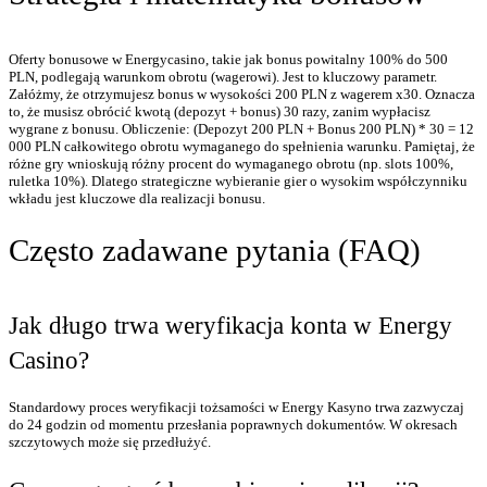
Oferty bonusowe w Energycasino, takie jak bonus powitalny 100% do 500
PLN, podlegają warunkom obrotu (wagerowi). Jest to kluczowy parametr.
Załóżmy, że otrzymujesz bonus w wysokości 200 PLN z wagerem x30. Oznacza
to, że musisz obrócić kwotą (depozyt + bonus) 30 razy, zanim wypłacisz
wygrane z bonusu. Obliczenie: (Depozyt 200 PLN + Bonus 200 PLN) * 30 = 12
000 PLN całkowitego obrotu wymaganego do spełnienia warunku. Pamiętaj, że
różne gry wnioskują różny procent do wymaganego obrotu (np. slots 100%,
ruletka 10%). Dlatego strategiczne wybieranie gier o wysokim współczynniku
wkładu jest kluczowe dla realizacji bonusu.
Często zadawane pytania (FAQ)
Jak długo trwa weryfikacja konta w Energy
Casino?
Standardowy proces weryfikacji tożsamości w Energy Kasyno trwa zazwyczaj
do 24 godzin od momentu przesłania poprawnych dokumentów. W okresach
szczytowych może się przedłużyć.