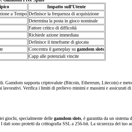
ipico
Impatto sull’Utente
ozione a Tempo
Definisce la frequenza di acquisizione
Determina la posta in gioco nominale
Fattore critico di difficoltà
Richiede azione immediata
Definisce il timeframe di giocata
te
Concentra il gameplay su
gamdom slots
Capp alle potenziali vincite
ili. Gamdom supporta criptovalute (Bitcoin, Ethereum, Litecoin) e metodi
ni lavorativi. Verifica i limiti di prelievo minimi e massimi e assicurat
ei giochi, specialmente delle
gamdom slots
, è garantita da un sistema 
. I dati sono protetti da crittografia SSL a 256-bit. La sicurezza del tu