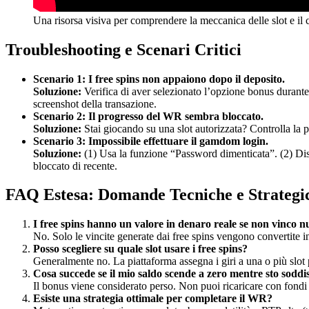
Una risorsa visiva per comprendere la meccanica delle slot e il c
Troubleshooting e Scenari Critici
Scenario 1: I free spins non appaiono dopo il deposito.
Soluzione:
Verifica di aver selezionato l’opzione bonus durante 
screenshot della transazione.
Scenario 2: Il progresso del WR sembra bloccato.
Soluzione:
Stai giocando su una slot autorizzata? Controlla la p
Scenario 3: Impossibile effettuare il
gamdom login
.
Soluzione:
(1) Usa la funzione “Password dimenticata”. (2) Disa
bloccato di recente.
FAQ Estesa: Domande Tecniche e Strategi
I free spins hanno un valore in denaro reale se non vinco n
No. Solo le vincite generate dai free spins vengono convertite 
Posso scegliere su quale slot usare i free spins?
Generalmente no. La piattaforma assegna i giri a una o più slot
Cosa succede se il mio saldo scende a zero mentre sto sodd
Il bonus viene considerato perso. Non puoi ricaricare con fondi
Esiste una strategia ottimale per completare il WR?