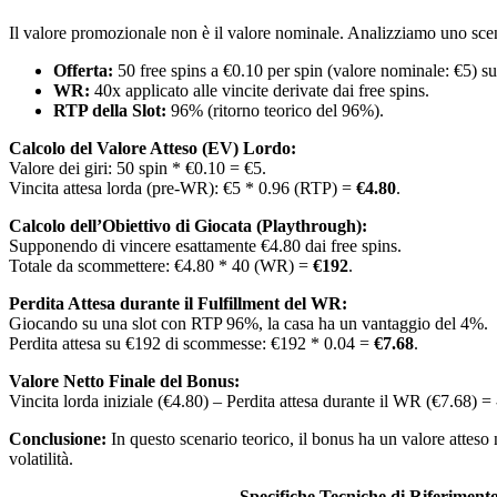
Il valore promozionale non è il valore nominale. Analizziamo uno sc
Offerta:
50 free spins a €0.10 per spin (valore nominale: €5) su
WR:
40x applicato alle vincite derivate dai free spins.
RTP della Slot:
96% (ritorno teorico del 96%).
Calcolo del Valore Atteso (EV) Lordo:
Valore dei giri: 50 spin * €0.10 = €5.
Vincita attesa lorda (pre-WR): €5 * 0.96 (RTP) =
€4.80
.
Calcolo dell’Obiettivo di Giocata (Playthrough):
Supponendo di vincere esattamente €4.80 dai free spins.
Totale da scommettere: €4.80 * 40 (WR) =
€192
.
Perdita Attesa durante il Fulfillment del WR:
Giocando su una slot con RTP 96%, la casa ha un vantaggio del 4%.
Perdita attesa su €192 di scommesse: €192 * 0.04 =
€7.68
.
Valore Netto Finale del Bonus:
Vincita lorda iniziale (€4.80) – Perdita attesa durante il WR (€7.68) =
Conclusione:
In questo scenario teorico, il bonus ha un valore atteso 
volatilità.
Specifiche Tecniche di Riferimen