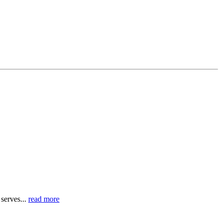
serves...
read more