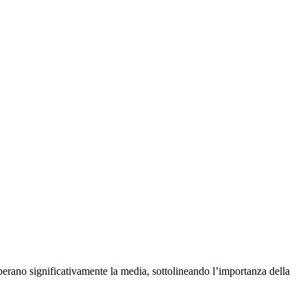
superano significativamente la media, sottolineando l’importanza della