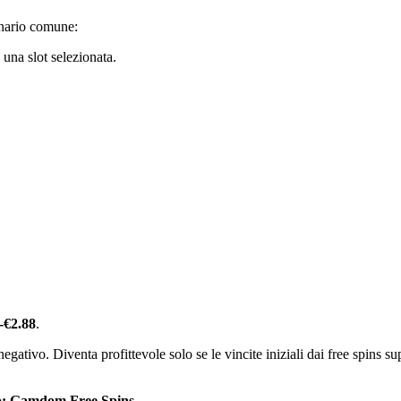
enario comune:
 una slot selezionata.
-€2.88
.
negativo. Diventa profittevole solo se le vincite iniziali dai free spins 
to: Gamdom Free Spins