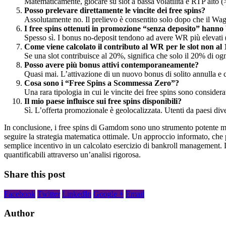
Matematicamente, giocare su slot a bassa volatilità e RTP alto 
Posso prelevare direttamente le vincite dei free spins?
Assolutamente no. Il prelievo è consentito solo dopo che il Wa
I free spins ottenuti in promozione “senza deposito” hanno
Spesso sì. I bonus no-deposit tendono ad avere WR più elevati (e
Come viene calcolato il contributo al WR per le slot non a
Se una slot contribuisce al 20%, significa che solo il 20% di o
Posso avere più bonus attivi contemporaneamente?
Quasi mai. L’attivazione di un nuovo bonus di solito annulla e
Cosa sono i “Free Spins a Scommessa Zero”?
Una rara tipologia in cui le vincite dei free spins sono consid
Il mio paese influisce sui free spins disponibili?
Sì. L’offerta promozionale è geolocalizzata. Utenti da paesi div
In conclusione, i free spins di Gamdom sono uno strumento potente ma 
seguire la strategia matematica ottimale. Un approccio informato, che
semplice incentivo in un calcolato esercizio di bankroll management. 
quantificabili attraverso un’analisi rigorosa.
Share this post
Facebook
Twitter
LinkedIn
Google +
Email
Author