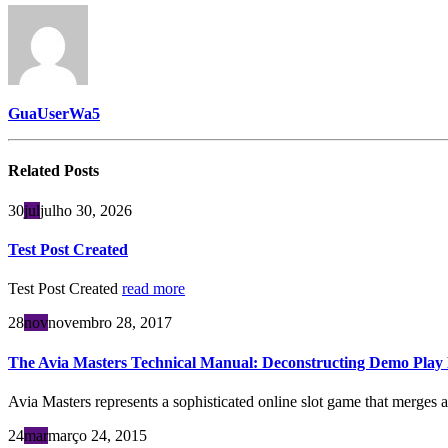
GuaUserWa5
Related
Posts
30
jul
julho 30, 2026
Test Post Created
Test Post Created
read more
28
nov
novembro 28, 2017
The Avia Masters Technical Manual: Deconstructing Demo Play
Avia Masters represents a sophisticated online slot game that merges 
24
mar
março 24, 2015