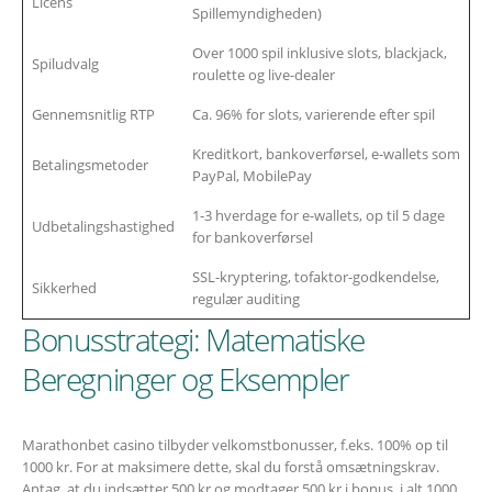
Licens
Spillemyndigheden)
Over 1000 spil inklusive slots, blackjack,
Spiludvalg
roulette og live-dealer
Gennemsnitlig RTP
Ca. 96% for slots, varierende efter spil
Kreditkort, bankoverførsel, e-wallets som
Betalingsmetoder
PayPal, MobilePay
1-3 hverdage for e-wallets, op til 5 dage
Udbetalingshastighed
for bankoverførsel
SSL-kryptering, tofaktor-godkendelse,
Sikkerhed
regulær auditing
Bonusstrategi: Matematiske
Beregninger og Eksempler
Marathonbet casino tilbyder velkomstbonusser, f.eks. 100% op til
1000 kr. For at maksimere dette, skal du forstå omsætningskrav.
Antag, at du indsætter 500 kr og modtager 500 kr i bonus, i alt 1000