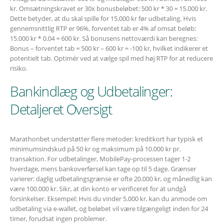
kr. Omsætningskravet er 30x bonusbeløbet: 500 kr * 30 = 15.000 kr.
Dette betyder, at du skal spille for 15.000 kr før udbetaling. Hvis
gennemsnittlig RTP er 96%, forventet tab er 4% af omsat beløb:
15.000 kr * 0.04 = 600 kr. Så bonusens nettoværdi kan beregnes:
Bonus – forventet tab = 500 kr – 600 kr = -100 kr, hvilket indikerer et
potentielt tab. Optimér ved at vælge spil med høj RTP for at reducere
risiko.
Bankindlæg og Udbetalinger:
Detaljeret Oversigt
Marathonbet understøtter flere metoder: kreditkort har typisk et
minimumsindskud på 50 kr og maksimum på 10.000 kr pr.
transaktion. For udbetalinger, MobilePay-processen tager 1-2
hverdage, mens bankoverførsel kan tage op til 5 dage. Grænser
varierer: daglig udbetalingsgrænse er ofte 20.000 kr, og månedlig kan
være 100.000 kr. Sikr, at din konto er verificeret for at undgå
forsinkelser. Eksempel: Hvis du vinder 5.000 kr, kan du anmode om
udbetaling via e-wallet, og beløbet vil være tilgængeligt inden for 24
timer, forudsat ingen problemer.