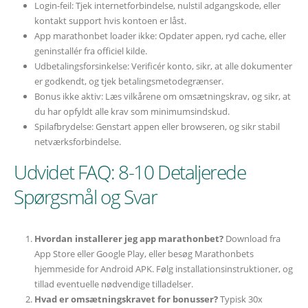
Login-feil: Tjek internetforbindelse, nulstil adgangskode, eller
kontakt support hvis kontoen er låst.
App marathonbet loader ikke: Opdater appen, ryd cache, eller
geninstallér fra officiel kilde.
Udbetalingsforsinkelse: Verificér konto, sikr, at alle dokumenter
er godkendt, og tjek betalingsmetodegrænser.
Bonus ikke aktiv: Læs vilkårene om omsætningskrav, og sikr, at
du har opfyldt alle krav som minimumsindskud.
Spilafbrydelse: Genstart appen eller browseren, og sikr stabil
netværksforbindelse.
Udvidet FAQ: 8-10 Detaljerede
Spørgsmål og Svar
Hvordan installerer jeg app marathonbet?
Download fra
App Store eller Google Play, eller besøg Marathonbets
hjemmeside for Android APK. Følg installationsinstruktioner, og
tillad eventuelle nødvendige tilladelser.
Hvad er omsætningskravet for bonusser?
Typisk 30x