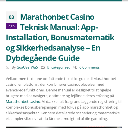
Marathonbet Casino
03
Teknisk Manual: App-
ago
Installation, Bonusmatematik
og Sikkerhedsanalyse – En
Dybdegående Guide
By
GuaUserWa5
Uncategorized
0 Comments
Velkommen til denne omfattende tekniske guide til Marathonbet
casino, en platform, der kombinerer casinooplevelser med
avancerede funktioner. Denne manual er designet til at hjælpe
brugere med at navigere, optimere og fejlfinde deres erfaring på
Marathonbet casino
. Vi dækker alt fra grundlæggende registrering til
komplekse bonusberegninger, med fokus på app marathonbet og
sikkerhedsaspekter. Gennem detaljerede scenarier og matematiske
eksempler sikrer vi, at du får mest muligt ud af din gambling.