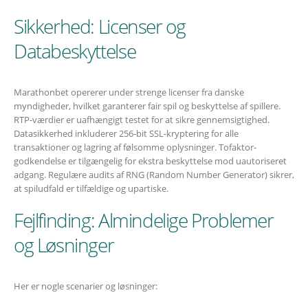
Sikkerhed: Licenser og
Databeskyttelse
Marathonbet opererer under strenge licenser fra danske
myndigheder, hvilket garanterer fair spil og beskyttelse af spillere.
RTP-værdier er uafhængigt testet for at sikre gennemsigtighed.
Datasikkerhed inkluderer 256-bit SSL-kryptering for alle
transaktioner og lagring af følsomme oplysninger. Tofaktor-
godkendelse er tilgængelig for ekstra beskyttelse mod uautoriseret
adgang. Regulære audits af RNG (Random Number Generator) sikrer,
at spiludfald er tilfældige og upartiske.
Fejlfinding: Almindelige Problemer
og Løsninger
Her er nogle scenarier og løsninger: