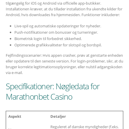
tilgængelig for iOS og Android via officielle app-butikker.
Installationen kræver, at du tillader installation fra ukendte kilder for
Android, hvis downloades fra hjemmesiden. Funktioner inkluderer:
Live-spil og automatiske opdateringer for nyheder.
Push-notifikationer om bonusser og turneringer.
Biometrisk login til forbedret sikkerhed.
Optimerede grafikkvaliteter for slotspil og bordspil.
Fejlfindingsscenarier: Hvis appen crasher, prøv at genstarte enheden
eller opdatere til den seneste version. For login-problemer, sikr, at du
bruger korrekte legitimationsoplysninger, eller nulstil adgangskoden
via e-mail.
Specifikationer: Nøgledata for
Marathonbet Casino
Aspekt
Detaljer
Reguleret af danske myndigheder (f.eks.