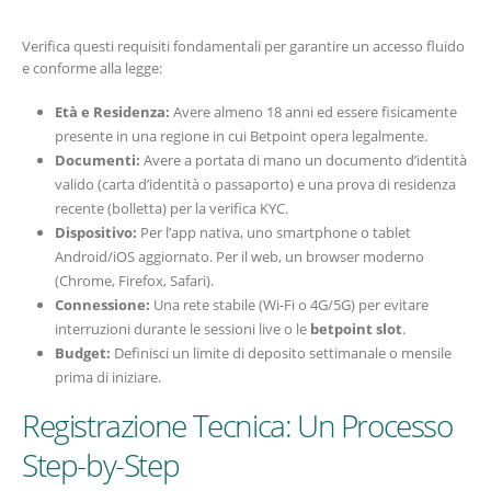
Verifica questi requisiti fondamentali per garantire un accesso fluido
e conforme alla legge:
Età e Residenza:
Avere almeno 18 anni ed essere fisicamente
presente in una regione in cui Betpoint opera legalmente.
Documenti:
Avere a portata di mano un documento d’identità
valido (carta d’identità o passaporto) e una prova di residenza
recente (bolletta) per la verifica KYC.
Dispositivo:
Per l’app nativa, uno smartphone o tablet
Android/iOS aggiornato. Per il web, un browser moderno
(Chrome, Firefox, Safari).
Connessione:
Una rete stabile (Wi-Fi o 4G/5G) per evitare
interruzioni durante le sessioni live o le
betpoint slot
.
Budget:
Definisci un limite di deposito settimanale o mensile
prima di iniziare.
Registrazione Tecnica: Un Processo
Step-by-Step