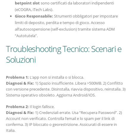
betpoint slot
sono certificati da laboratori indipendenti
(eCOGRA, iTech Labs).
Gioco Responsabile:
Strumenti obbligatori per impostare
limiti di deposito, perdita e tempo di gioco. Accesso
all’autosospensione (self-exclusion) tramite sistema ADM
“Autotutela”.
Troubleshooting Tecnico: Scenari e
Soluzioni
Problema 1:
L’app non si installa o si blocca.
Diagnosi & Fix:
1) Spazio insufficiente. Libera >500MB. 2) Conflitto
con versione precedente. Disinstalla, riavvia dispositivo, reinstalla. 3)
Sistema operativo obsoleto. Aggiorna Android/iOS.
Problema 2:
Il login fallisce.
Diagnosi & Fix:
1) Credenziali errate. Usa “Recupera Password”. 2)
Account non verificato. Controlla l’email e lo spam per il link di
conferma. 3) IP bloccato o georestrizione. Assicurati di essere in
Italia.