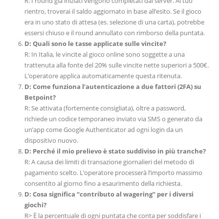
R: I round già iniziati vengono completati dal server. Al tuo
rientro, troverai il saldo aggiornato in base all’esito. Se il gioco
era in uno stato di attesa (es. selezione di una carta), potrebbe
essersi chiuso e il round annullato con rimborso della puntata.
D: Quali sono le tasse applicate sulle vincite?
R: In Italia, le vincite al gioco online sono soggette a una
trattenuta alla fonte del 20% sulle vincite nette superiori a 500€.
L’operatore applica automaticamente questa ritenuta.
D: Come funziona l’autenticazione a due fattori (2FA) su
Betpoint?
R: Se attivata (fortemente consigliata), oltre a password,
richiede un codice temporaneo inviato via SMS o generato da
un’app come Google Authenticator ad ogni login da un
dispositivo nuovo.
D: Perché il mio prelievo è stato suddiviso in più tranche?
R: A causa dei limiti di transazione giornalieri del metodo di
pagamento scelto. L’operatore processerà l’importo massimo
consentito al giorno fino a esaurimento della richiesta.
D: Cosa significa “contributo al wagering” per i diversi
giochi?
R> È la percentuale di ogni puntata che conta per soddisfare i