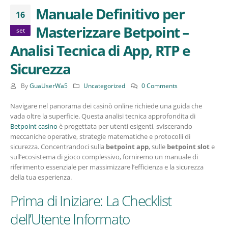
Manuale Definitivo per
16
Masterizzare Betpoint –
set
Analisi Tecnica di App, RTP e
Sicurezza
By
GuaUserWa5
Uncategorized
0 Comments
Navigare nel panorama dei casinò online richiede una guida che
vada oltre la superficie. Questa analisi tecnica approfondita di
Betpoint casino
è progettata per utenti esigenti, sviscerando
meccaniche operative, strategie matematiche e protocolli di
sicurezza. Concentrandoci sulla
betpoint app
, sulle
betpoint slot
e
sull’ecosistema di gioco complessivo, forniremo un manuale di
riferimento essenziale per massimizzare l’efficienza e la sicurezza
della tua esperienza.
Prima di Iniziare: La Checklist
dell’Utente Informato