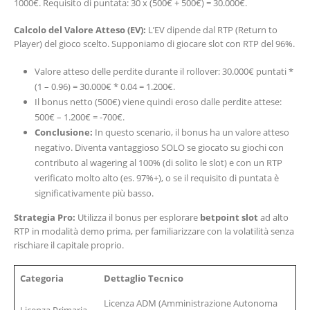
1000€. Requisito di puntata: 30 x (500€ + 500€) = 30.000€.
Calcolo del Valore Atteso (EV):
L’EV dipende dal RTP (Return to
Player) del gioco scelto. Supponiamo di giocare slot con RTP del 96%.
Valore atteso delle perdite durante il rollover: 30.000€ puntati *
(1 – 0.96) = 30.000€ * 0.04 = 1.200€.
Il bonus netto (500€) viene quindi eroso dalle perdite attese:
500€ – 1.200€ = -700€.
Conclusione:
In questo scenario, il bonus ha un valore atteso
negativo. Diventa vantaggioso SOLO se giocato su giochi con
contributo al wagering al 100% (di solito le slot) e con un RTP
verificato molto alto (es. 97%+), o se il requisito di puntata è
significativamente più basso.
Strategia Pro:
Utilizza il bonus per esplorare
betpoint slot
ad alto
RTP in modalità demo prima, per familiarizzare con la volatilità senza
rischiare il capitale proprio.
Categoria
Dettaglio Tecnico
Licenza ADM (Amministrazione Autonoma