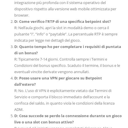
integrazione più profonda con il sistema operativo del
dispositivo rispetto alla versione web mobile ottimizzata per
browser.
D: Come verifico l’RTP di una specifica betpoint slot?
R: Nell’aula giochi, apri la slot in modalità demo o cerca il
pulsante “i”, “info” o “paytable”. La percentuale RTP è sempre
indicata per legge nei dettagli del gioco.
D: Quanto tempo ho per completare i requisiti di puntata
di un bonus?
R: Tipicamente 7-14 giorni. Controlla sempre i Termini e
Condizioni del bonus specifico. Scaduto il termine, il bonus e le
eventuali vincite derivate vengono annullati.
D: Posso usare una VPN per giocare su Betpoint
dall’estero?
R: No. L’uso di VPN è esplicitamente vietato dai Termini di
Servizio e comporta il blocco immediato dell’account e la
confisca del saldo, in quanto viola le condizioni della licenza
ADM.
D: Cosa succede se perdo la connessione durante un gioco
live o una slot con bonus attivo?