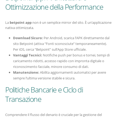
Ottimizzazione della Performance
La
betpoint app
non è un semplice mirror del sito. È un’applicazione
nativa ottimizzata.
Download Sicuro:
Per Android, scarica l’APK direttamente dal
sito Betpoint (attiva “Fonti sconosciute” temporaneamente).
Per iOS, cerca “Betpoint” sull’App Store ufficiale.
Vantaggi Tecnici:
Notifiche push per bonus e tornei, tempi di
caricamento ridotti, accesso rapido con impronta digitale o
riconoscimento facciale, minore consumo di dati.
Manutenzione:
Abilita aggiornamenti automatici per avere
sempre l’ultima versione stabile e sicura.
Politiche Bancarie e Ciclo di
Transazione
Comprendere il flusso del denario è cruciale per la gestione del