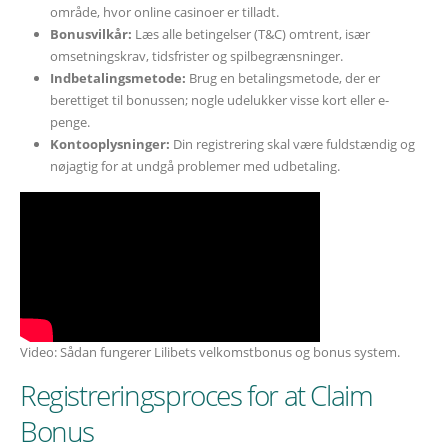
område, hvor online casinoer er tilladt.
Bonusvilkår:
Læs alle betingelser (T&C) omtrent, især
omsetningskrav, tidsfrister og spilbegrænsninger.
Indbetalingsmetode:
Brug en betalingsmetode, der er
berettiget til bonussen; nogle udelukker visse kort eller e-
penge.
Kontooplysninger:
Din registrering skal være fuldstændig og
nøjagtig for at undgå problemer med udbetaling.
Video: Sådan fungerer Lilibets velkomstbonus og bonus system.
Registreringsproces for at Claim
Bonus