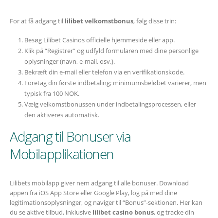
For at få adgang til
lilibet velkomstbonus
, følg disse trin:
Besøg Lilibet Casinos officielle hjemmeside eller app.
Klik på “Registrer” og udfyld formularen med dine personlige
oplysninger (navn, e-mail, osv.).
Bekræft din e-mail eller telefon via en verifikationskode.
Foretag din første indbetaling; minimumsbeløbet varierer, men
typisk fra 100 NOK.
Vælg velkomstbonussen under indbetalingsprocessen, eller
den aktiveres automatisk.
Adgang til Bonuser via
Mobilapplikationen
Lilibets mobilapp giver nem adgang til alle bonuser. Download
appen fra iOS App Store eller Google Play, log på med dine
legitimationsoplysninger, og naviger til “Bonus”-sektionen. Her kan
du se aktive tilbud, inklusive
lilibet casino bonus
, og tracke din