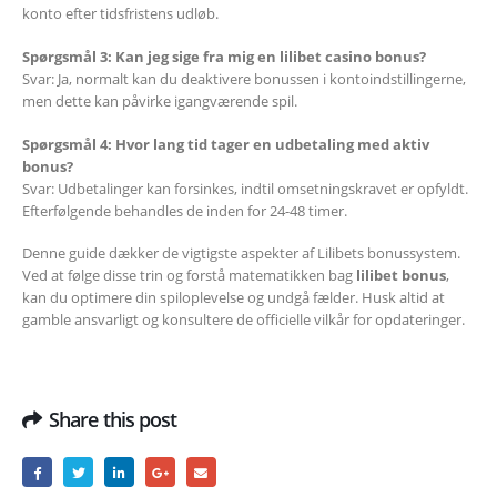
konto efter tidsfristens udløb.
Spørgsmål 3: Kan jeg sige fra mig en lilibet casino bonus?
Svar: Ja, normalt kan du deaktivere bonussen i kontoindstillingerne,
men dette kan påvirke igangværende spil.
Spørgsmål 4: Hvor lang tid tager en udbetaling med aktiv
bonus?
Svar: Udbetalinger kan forsinkes, indtil omsetningskravet er opfyldt.
Efterfølgende behandles de inden for 24-48 timer.
Denne guide dækker de vigtigste aspekter af Lilibets bonussystem.
Ved at følge disse trin og forstå matematikken bag
lilibet bonus
,
kan du optimere din spiloplevelse og undgå fælder. Husk altid at
gamble ansvarligt og konsultere de officielle vilkår for opdateringer.
Share this post