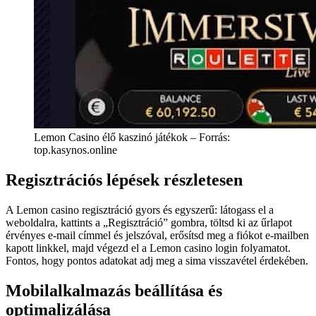
Lemon Casino élő kaszinó játékok – Forrás:
top.kasynos.online
Regisztrációs lépések részletesen
A Lemon casino regisztráció gyors és egyszerű: látogass el a
weboldalra, kattints a „Regisztráció” gombra, töltsd ki az űrlapot
érvényes e-mail címmel és jelszóval, erősítsd meg a fiókot e-mailben
kapott linkkel, majd végezd el a Lemon casino login folyamatot.
Fontos, hogy pontos adatokat adj meg a sima visszavétel érdekében.
Mobilalkalmazás beállítása és
optimalizálása