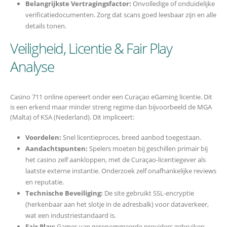
Belangrijkste Vertragingsfactor:
Onvolledige of onduidelijke
verificatiedocumenten. Zorg dat scans goed leesbaar zijn en alle
details tonen.
Veiligheid, Licentie & Fair Play
Analyse
Casino 711 online opereert onder een Curaçao eGaming licentie. Dit
is een erkend maar minder streng regime dan bijvoorbeeld de MGA
(Malta) of KSA (Nederland). Dit impliceert:
Voordelen:
Snel licentieproces, breed aanbod toegestaan.
Aandachtspunten:
Spelers moeten bij geschillen primair bij
het casino zelf aankloppen, met de Curaçao-licentiegever als
laatste externe instantie. Onderzoek zelf onafhankelijke reviews
en reputatie.
Technische Beveiliging:
De site gebruikt SSL-encryptie
(herkenbaar aan het slotje in de adresbalk) voor dataverkeer,
wat een industriestandaard is.
Fair Play:
Games van gerenommeerde providers gebruiken