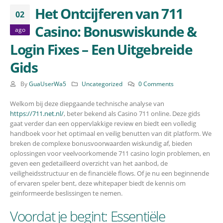
Het Ontcijferen van 711
02
Casino: Bonuswiskunde &
ago
Login Fixes – Een Uitgebreide
Gids
By
GuaUserWa5
Uncategorized
0 Comments
Welkom bij deze diepgaande technische analyse van
https://711.net.nl/
, beter bekend als Casino 711 online. Deze gids
gaat verder dan een oppervlakkige review en biedt een volledig
handboek voor het optimaal en veilig benutten van dit platform. We
breken de complexe bonusvoorwaarden wiskundig af, bieden
oplossingen voor veelvoorkomende 711 casino login problemen, en
geven een gedetailleerd overzicht van het aanbod, de
veiligheidsstructuur en de financiële flows. Of je nu een beginnende
of ervaren speler bent, deze whitepaper biedt de kennis om
geïnformeerde beslissingen te nemen.
Voordat je begint: Essentiële