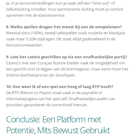
Ja. In je accountinstellingen kun je vaak zelf een “time-out” of
zelfuitsluiting instellen. Voor permanente sluiting moet je contact
opnemen met de klantenservice.
8. Welke spellen dragen het meest bij aan de omspeleisen?
Meestal slots (100%), terwijl tafelspellen zoals roulette en blackjack
vaak maar 5-20% bijdragen. Dit staat altijd gedetailleerd in de
bonusvoorwaarden.
9. Lost het casino geschillen op via een onafhankelijke partij?
Casino’s met een Curaçao licentie bieden vaak de mogelijkheid om
een geschil voor te leggen aan de licentiegever, maar eerst moet het
interne klachtenproces zijn doorlopen.
10. Hoe weet ik of een spel een hoog of laag RTP heeft?
De RTP (Return to Player) staat vaak in de paytable of
informatiepagina van het spel zelf. Onafhankelijke audits van
providers garanderen de correctheid hiervan.
Conclusie: Een Platform met
Potentie, Mits Bewust Gebruikt