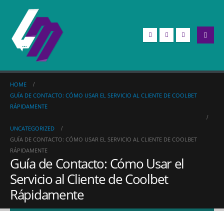
HOME
GUÍA DE CONTACTO: CÓMO USAR EL SERVICIO AL CLIENTE DE COOLBET
RÁPIDAMENTE
UNCATEGORIZED
GUÍA DE CONTACTO: CÓMO USAR EL SERVICIO AL CLIENTE DE COOLBET
RÁPIDAMENTE
Guía de Contacto: Cómo Usar el
Servicio al Cliente de Coolbet
Rápidamente