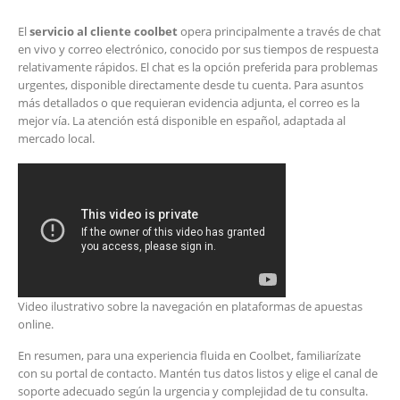
El
servicio al cliente coolbet
opera principalmente a través de chat
en vivo y correo electrónico, conocido por sus tiempos de respuesta
relativamente rápidos. El chat es la opción preferida para problemas
urgentes, disponible directamente desde tu cuenta. Para asuntos
más detallados o que requieran evidencia adjunta, el correo es la
mejor vía. La atención está disponible en español, adaptada al
mercado local.
Video ilustrativo sobre la navegación en plataformas de apuestas
online.
En resumen, para una experiencia fluida en Coolbet, familiarízate
con su portal de contacto. Mantén tus datos listos y elige el canal de
soporte adecuado según la urgencia y complejidad de tu consulta.