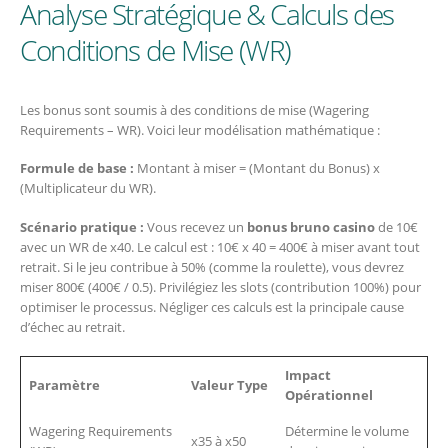
Analyse Stratégique & Calculs des
Conditions de Mise (WR)
Les bonus sont soumis à des conditions de mise (Wagering
Requirements – WR). Voici leur modélisation mathématique :
Formule de base :
Montant à miser = (Montant du Bonus) x
(Multiplicateur du WR).
Scénario pratique :
Vous recevez un
bonus bruno casino
de 10€
avec un WR de x40. Le calcul est : 10€ x 40 = 400€ à miser avant tout
retrait. Si le jeu contribue à 50% (comme la roulette), vous devrez
miser 800€ (400€ / 0.5). Privilégiez les slots (contribution 100%) pour
optimiser le processus. Négliger ces calculs est la principale cause
d’échec au retrait.
Impact
Paramètre
Valeur Type
Opérationnel
Wagering Requirements
Détermine le volume
x35 à x50