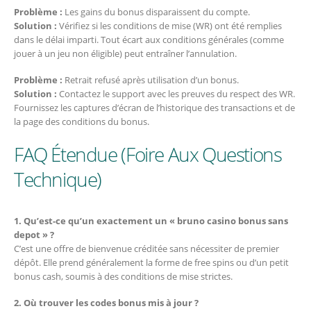
Problème :
Les gains du bonus disparaissent du compte.
Solution :
Vérifiez si les conditions de mise (WR) ont été remplies
dans le délai imparti. Tout écart aux conditions générales (comme
jouer à un jeu non éligible) peut entraîner l’annulation.
Problème :
Retrait refusé après utilisation d’un bonus.
Solution :
Contactez le support avec les preuves du respect des WR.
Fournissez les captures d’écran de l’historique des transactions et de
la page des conditions du bonus.
FAQ Étendue (Foire Aux Questions
Technique)
1. Qu’est-ce qu’un exactement un « bruno casino bonus sans
depot » ?
C’est une offre de bienvenue créditée sans nécessiter de premier
dépôt. Elle prend généralement la forme de free spins ou d’un petit
bonus cash, soumis à des conditions de mise strictes.
2. Où trouver les codes bonus mis à jour ?