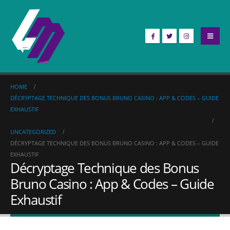
HOME
DÉCRYPTAGE TECHNIQUE DES BONUS BRUNO CASINO : APP & CODES – GUIDE
EXHAUSTIF
UNCATEGORIZED
DÉCRYPTAGE TECHNIQUE DES BONUS BRUNO CASINO : APP & CODES – GUIDE
EXHAUSTIF
Décryptage Technique des Bonus
Bruno Casino : App & Codes – Guide
Exhaustif