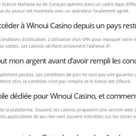
s licence Maltaise ou de Curaçao opèrent dans un cadre légal différ
que du joueur est maximale avec un opérateur localement agréé.
accéder à Winoui Casino depuis un pays restr
conditions d’utilisation. L’utilisation d’un VPN pour masquer votre 
s soldes. Les casinos vérifient activement l’adresse IP.
 tout mon argent avant d‘avoir rempli les con
implement perdus. Les conditions de pari ne sont pas une garantie 
teint zéro, la condition n’est pas remplie et le bonus est clôturé.
obile dédiée pour Winoui Casino, et comment l
 de la plateforme. Souvent, les casinos proposent une version web
les applications de jeu réel sont souvent interdites sur les stores of