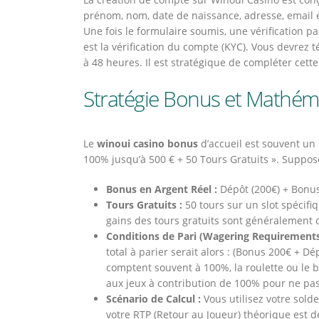
prénom, nom, date de naissance, adresse, email e
Une fois le formulaire soumis, une vérification p
est la vérification du compte (KYC). Vous devrez
à 48 heures. Il est stratégique de compléter cett
Stratégie Bonus et Mathéma
Le
winoui casino bonus
d’accueil est souvent un
100% jusqu’à 500 € + 50 Tours Gratuits ». Suppo
Bonus en Argent Réel :
Dépôt (200€) + Bonus
Tours Gratuits :
50 tours sur un slot spécifiq
gains des tours gratuits sont généralement 
Conditions de Pari (Wagering Requirements
total à parier serait alors : (Bonus 200€ + D
comptent souvent à 100%, la roulette ou le bl
aux jeux à contribution de 100% pour ne pas 
Scénario de Calcul :
Vous utilisez votre sold
votre RTP (Retour au Joueur) théorique est 