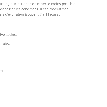
stratégique est donc de miser le moins possible
dépasser les conditions. Il est impératif de
is d’expiration (souvent 7 à 14 jours).
ive casino.
atuits.
rd.