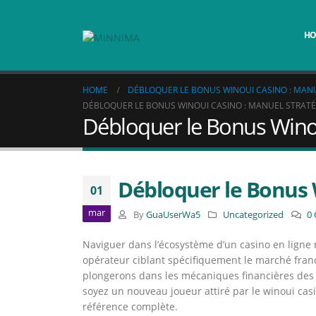
HO
HOME
DÉBLOQUER LE BONUS WINOUI CASINO : MANU
DÉBLOQUER LE BONUS WINOUI CASINO : MANUEL STRATÉ
Débloquer le Bonus Winou
Débloquer le Bonus 
01
mar
By
GuaUserWa5
Uncategorized
0
Naviguer dans l’écosystème d’un casino en ligne
opérateur ciblant spécifiquement le marché fra
plongerons dans les mécaniques financières des o
soyez un nouveau joueur attiré par le winoui cas
référence complète.