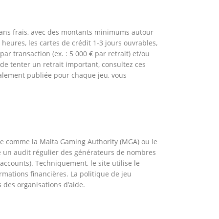
 sans frais, avec des montants minimums autour
4 heures, les cartes de crédit 1-3 jours ouvrables,
ar transaction (ex. : 5 000 € par retrait) et/ou
de tenter un retrait important, consultez ces
également publiée pour chaque jeu, vous
nue comme la Malta Gaming Authority (MGA) ou le
ue un audit régulier des générateurs de nombres
accounts). Techniquement, le site utilise le
rmations financières. La politique de jeu
s des organisations d’aide.