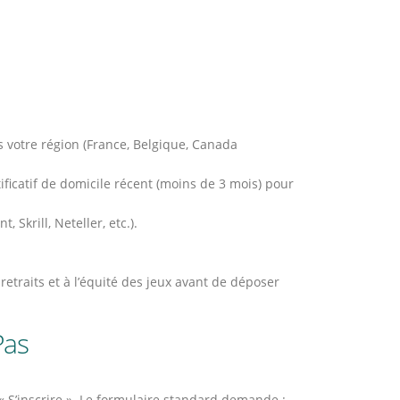
 votre région (France, Belgique, Canada
tificatif de domicile récent (moins de 3 mois) pour
Skrill, Neteller, etc.).
etraits et à l’équité des jeux avant de déposer
Pas
 « S’inscrire ». Le formulaire standard demande :