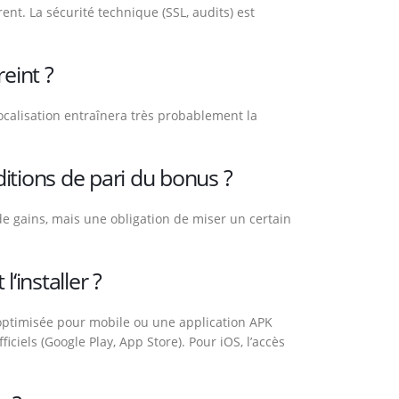
ent. La sécurité technique (SSL, audits) est
eint ?
localisation entraînera très probablement la
ditions de pari du bonus ?
de gains, mais une obligation de miser un certain
‘installer ?
 optimisée pour mobile ou une application APK
ficiels (Google Play, App Store). Pour iOS, l’accès