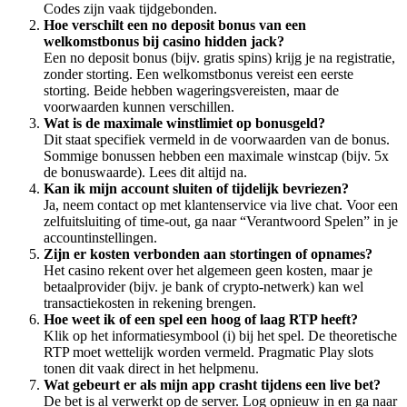
Codes zijn vaak tijdgebonden.
Hoe verschilt een no deposit bonus van een
welkomstbonus bij casino hidden jack?
Een no deposit bonus (bijv. gratis spins) krijg je na registratie,
zonder storting. Een welkomstbonus vereist een eerste
storting. Beide hebben wageringsvereisten, maar de
voorwaarden kunnen verschillen.
Wat is de maximale winstlimiet op bonusgeld?
Dit staat specifiek vermeld in de voorwaarden van de bonus.
Sommige bonussen hebben een maximale winstcap (bijv. 5x
de bonuswaarde). Lees dit altijd na.
Kan ik mijn account sluiten of tijdelijk bevriezen?
Ja, neem contact op met klantenservice via live chat. Voor een
zelfuitsluiting of time-out, ga naar “Verantwoord Spelen” in je
accountinstellingen.
Zijn er kosten verbonden aan stortingen of opnames?
Het casino rekent over het algemeen geen kosten, maar je
betaalprovider (bijv. je bank of crypto-netwerk) kan wel
transactiekosten in rekening brengen.
Hoe weet ik of een spel een hoog of laag RTP heeft?
Klik op het informatiesymbool (i) bij het spel. De theoretische
RTP moet wettelijk worden vermeld. Pragmatic Play slots
tonen dit vaak direct in het helpmenu.
Wat gebeurt er als mijn app crasht tijdens een live bet?
De bet is al verwerkt op de server. Log opnieuw in en ga naar