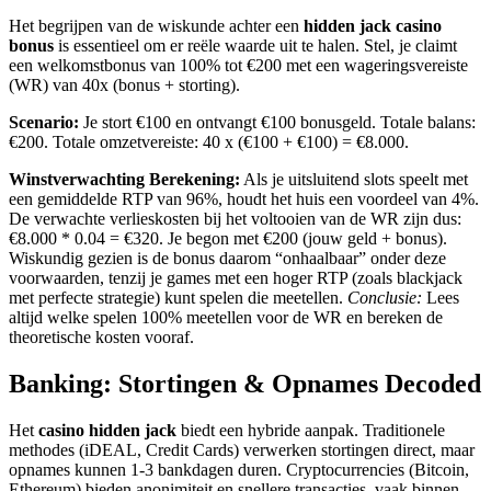
Het begrijpen van de wiskunde achter een
hidden jack casino
bonus
is essentieel om er reële waarde uit te halen. Stel, je claimt
een welkomstbonus van 100% tot €200 met een wageringsvereiste
(WR) van 40x (bonus + storting).
Scenario:
Je stort €100 en ontvangt €100 bonusgeld. Totale balans:
€200. Totale omzetvereiste: 40 x (€100 + €100) = €8.000.
Winstverwachting Berekening:
Als je uitsluitend slots speelt met
een gemiddelde RTP van 96%, houdt het huis een voordeel van 4%.
De verwachte verlieskosten bij het voltooien van de WR zijn dus:
€8.000 * 0.04 = €320. Je begon met €200 (jouw geld + bonus).
Wiskundig gezien is de bonus daarom “onhaalbaar” onder deze
voorwaarden, tenzij je games met een hoger RTP (zoals blackjack
met perfecte strategie) kunt spelen die meetellen.
Conclusie:
Lees
altijd welke spelen 100% meetellen voor de WR en bereken de
theoretische kosten vooraf.
Banking: Stortingen & Opnames Decoded
Het
casino hidden jack
biedt een hybride aanpak. Traditionele
methodes (iDEAL, Credit Cards) verwerken stortingen direct, maar
opnames kunnen 1-3 bankdagen duren. Cryptocurrencies (Bitcoin,
Ethereum) bieden anonimiteit en snellere transacties, vaak binnen