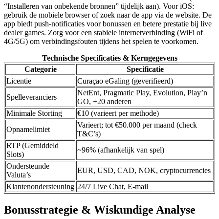
“Installeren van onbekende bronnen” tijdelijk aan). Voor iOS:
gebruik de mobiele browser of zoek naar de app via de website. De
app biedt push-notificaties voor bonussen en betere prestatie bij live
dealer games. Zorg voor een stabiele internetverbinding (WiFi of
4G/5G) om verbindingsfouten tijdens het spelen te voorkomen.
Technische Specificaties & Kerngegevens
Categorie
Specificatie
Licentie
Curaçao eGaling (geverifieerd)
NetEnt, Pragmatic Play, Evolution, Play’n
Spelleveranciers
GO, +20 anderen
Minimale Storting
€10 (varieert per methode)
Varieert; tot €50.000 per maand (check
Opnamelimiet
T&C’s)
RTP (Gemiddeld
~96% (afhankelijk van spel)
Slots)
Ondersteunde
EUR, USD, CAD, NOK, cryptocurrencies
Valuta’s
Klantenondersteuning
24/7 Live Chat, E-mail
Bonusstrategie & Wiskundige Analyse