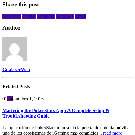
Share this post
Facebook
Twitter
LinkedIn
Google +
Email
Author
GuaUserWa5
Related
Posts
01
out
outubro 1, 2016
Mastering the PokerStars App: A Complete Setup &
Troubleshooting Guide
La aplicación de PokerStars representa la puerta de entrada móvil a
uno de los ecosistemas de iGaming más complejos...
read more