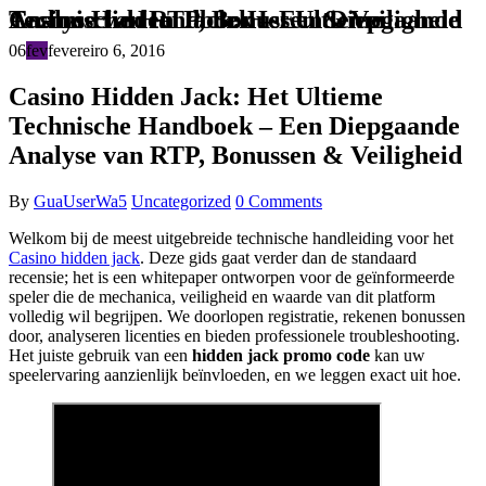
Casino Hidden Jack: Het Ultieme Technische Handboek – Een Diepgaande Analyse van RTP, Bonussen & Veiligheid
06
fev
fevereiro 6, 2016
Casino Hidden Jack: Het Ultieme
Technische Handboek – Een Diepgaande
Analyse van RTP, Bonussen & Veiligheid
By
GuaUserWa5
Uncategorized
0 Comments
Welkom bij de meest uitgebreide technische handleiding voor het
Casino hidden jack
. Deze gids gaat verder dan de standaard
recensie; het is een whitepaper ontworpen voor de geïnformeerde
speler die de mechanica, veiligheid en waarde van dit platform
volledig wil begrijpen. We doorlopen registratie, rekenen bonussen
door, analyseren licenties en bieden professionele troubleshooting.
Het juiste gebruik van een
hidden jack promo code
kan uw
speelervaring aanzienlijk beïnvloeden, en we leggen exact uit hoe.