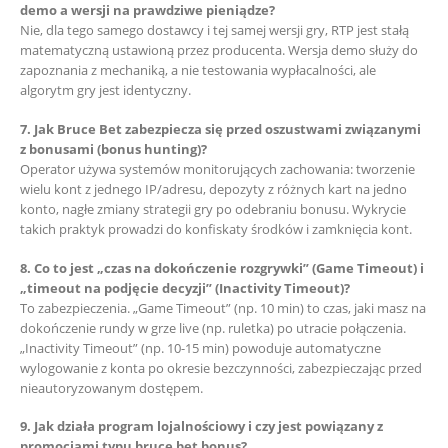
demo a wersji na prawdziwe pieniądze?
Nie, dla tego samego dostawcy i tej samej wersji gry, RTP jest stałą
matematyczną ustawioną przez producenta. Wersja demo służy do
zapoznania z mechaniką, a nie testowania wypłacalności, ale
algorytm gry jest identyczny.
7. Jak Bruce Bet zabezpiecza się przed oszustwami związanymi
z bonusami (bonus hunting)?
Operator używa systemów monitorujących zachowania: tworzenie
wielu kont z jednego IP/adresu, depozyty z różnych kart na jedno
konto, nagłe zmiany strategii gry po odebraniu bonusu. Wykrycie
takich praktyk prowadzi do konfiskaty środków i zamknięcia kont.
8. Co to jest „czas na dokończenie rozgrywki” (Game Timeout) i
„timeout na podjęcie decyzji” (Inactivity Timeout)?
To zabezpieczenia. „Game Timeout” (np. 10 min) to czas, jaki masz na
dokończenie rundy w grze live (np. ruletka) po utracie połączenia.
„Inactivity Timeout” (np. 10-15 min) powoduje automatyczne
wylogowanie z konta po okresie bezczynności, zabezpieczając przed
nieautoryzowanym dostępem.
9. Jak działa program lojalnościowy i czy jest powiązany z
promocjami typu
bruce bet bonus
?