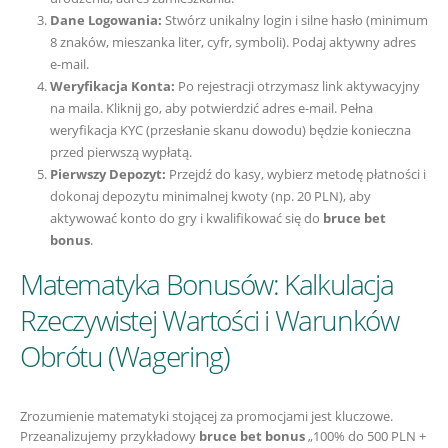
Dane Logowania:
Stwórz unikalny login i silne hasło (minimum
8 znaków, mieszanka liter, cyfr, symboli). Podaj aktywny adres
e-mail.
Weryfikacja Konta:
Po rejestracji otrzymasz link aktywacyjny
na maila. Kliknij go, aby potwierdzić adres e-mail. Pełna
weryfikacja KYC (przesłanie skanu dowodu) będzie konieczna
przed pierwszą wypłatą.
Pierwszy Depozyt:
Przejdź do kasy, wybierz metodę płatności i
dokonaj depozytu minimalnej kwoty (np. 20 PLN), aby
aktywować konto do gry i kwalifikować się do
bruce bet
bonus
.
Matematyka Bonusów: Kalkulacja
Rzeczywistej Wartości i Warunków
Obrótu (Wagering)
Zrozumienie matematyki stojącej za promocjami jest kluczowe.
Przeanalizujemy przykładowy
bruce bet bonus
„100% do 500 PLN +