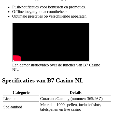
Push-notificaties voor bonussen en promoties.
Offline toegang tot accountbeheer.
Optimale prestaties op verschillende apparaten.
Een demonstratievideo over de functies van B7 Casino
NL.
Specificaties van B7 Casino NL
Categorie
Details
Licentie
Curacao eGaming (nummer: 365/JAZ)
Meer dan 1000 spellen, inclusief slots,
Spelaanbod
tafelspellen en live casino