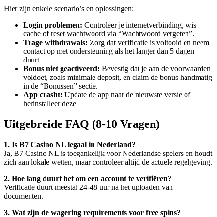
Hier zijn enkele scenario’s en oplossingen:
Login problemen:
Controleer je internetverbinding, wis
cache of reset wachtwoord via “Wachtwoord vergeten”.
Trage withdrawals:
Zorg dat verificatie is voltooid en neem
contact op met ondersteuning als het langer dan 5 dagen
duurt.
Bonus niet geactiveerd:
Bevestig dat je aan de voorwaarden
voldoet, zoals minimale deposit, en claim de bonus handmatig
in de “Bonussen” sectie.
App crasht:
Update de app naar de nieuwste versie of
herinstalleer deze.
Uitgebreide FAQ (8-10 Vragen)
1. Is B7 Casino NL legaal in Nederland?
Ja, B7 Casino NL is toegankelijk voor Nederlandse spelers en houdt
zich aan lokale wetten, maar controleer altijd de actuele regelgeving.
2. Hoe lang duurt het om een account te verifiëren?
Verificatie duurt meestal 24-48 uur na het uploaden van
documenten.
3. Wat zijn de wagering requirements voor free spins?