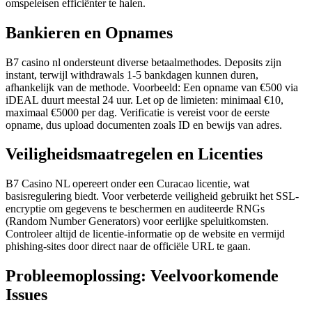
omspeleisen efficiënter te halen.
Bankieren en Opnames
B7 casino nl ondersteunt diverse betaalmethodes. Deposits zijn
instant, terwijl withdrawals 1-5 bankdagen kunnen duren,
afhankelijk van de methode. Voorbeeld: Een opname van €500 via
iDEAL duurt meestal 24 uur. Let op de limieten: minimaal €10,
maximaal €5000 per dag. Verificatie is vereist voor de eerste
opname, dus upload documenten zoals ID en bewijs van adres.
Veiligheidsmaatregelen en Licenties
B7 Casino NL opereert onder een Curacao licentie, wat
basisregulering biedt. Voor verbeterde veiligheid gebruikt het SSL-
encryptie om gegevens te beschermen en auditeerde RNGs
(Random Number Generators) voor eerlijke speluitkomsten.
Controleer altijd de licentie-informatie op de website en vermijd
phishing-sites door direct naar de officiële URL te gaan.
Probleemoplossing: Veelvoorkomende
Issues