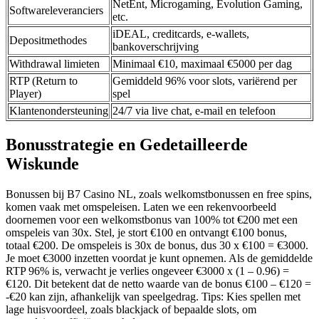
NetEnt, Microgaming, Evolution Gaming,
Softwareleveranciers
etc.
iDEAL, creditcards, e-wallets,
Depositmethodes
bankoverschrijving
Withdrawal limieten
Minimaal €10, maximaal €5000 per dag
RTP (Return to
Gemiddeld 96% voor slots, variërend per
Player)
spel
Klantenondersteuning
24/7 via live chat, e-mail en telefoon
Bonusstrategie en Gedetailleerde
Wiskunde
Bonussen bij B7 Casino NL, zoals welkomstbonussen en free spins,
komen vaak met omspeleisen. Laten we een rekenvoorbeeld
doornemen voor een welkomstbonus van 100% tot €200 met een
omspeleis van 30x. Stel, je stort €100 en ontvangt €100 bonus,
totaal €200. De omspeleis is 30x de bonus, dus 30 x €100 = €3000.
Je moet €3000 inzetten voordat je kunt opnemen. Als de gemiddelde
RTP 96% is, verwacht je verlies ongeveer €3000 x (1 – 0.96) =
€120. Dit betekent dat de netto waarde van de bonus €100 – €120 =
-€20 kan zijn, afhankelijk van speelgedrag. Tips: Kies spellen met
lage huisvoordeel, zoals blackjack of bepaalde slots, om