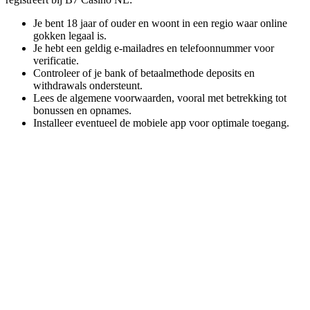
Je bent 18 jaar of ouder en woont in een regio waar online
gokken legaal is.
Je hebt een geldig e-mailadres en telefoonnummer voor
verificatie.
Controleer of je bank of betaalmethode deposits en
withdrawals ondersteunt.
Lees de algemene voorwaarden, vooral met betrekking tot
bonussen en opnames.
Installeer eventueel de mobiele app voor optimale toegang.