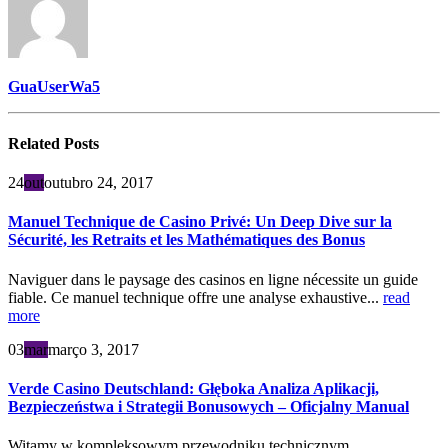
GuaUserWa5
Related
Posts
24
out
outubro 24, 2017
Manuel Technique de Casino Privé: Un Deep Dive sur la
Sécurité, les Retraits et les Mathématiques des Bonus
Naviguer dans le paysage des casinos en ligne nécessite un guide
fiable. Ce manuel technique offre une analyse exhaustive...
read
more
03
mar
março 3, 2017
Verde Casino Deutschland: Głęboka Analiza Aplikacji,
Bezpieczeństwa i Strategii Bonusowych – Oficjalny Manual
Witamy w kompleksowym przewodniku technicznym