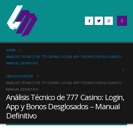
HOME
ANÁLISIS TÉCNICO DE 777 CASINO: LOGIN, APP Y BONOS DESGLOSADOS –
MANUAL DEFINITIVO
UNCATEGORIZED
ANÁLISIS TÉCNICO DE 777 CASINO: LOGIN, APP Y BONOS DESGLOSADOS –
MANUAL DEFINITIVO
Análisis Técnico de 777 Casino: Login,
App y Bonos Desglosados – Manual
Definitivo