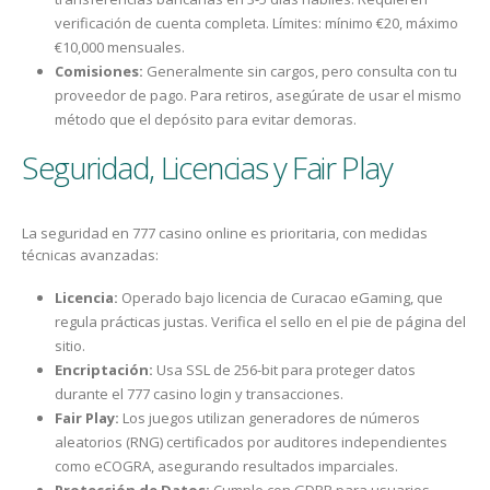
verificación de cuenta completa. Límites: mínimo €20, máximo
€10,000 mensuales.
Comisiones:
Generalmente sin cargos, pero consulta con tu
proveedor de pago. Para retiros, asegúrate de usar el mismo
método que el depósito para evitar demoras.
Seguridad, Licencias y Fair Play
La seguridad en 777 casino online es prioritaria, con medidas
técnicas avanzadas:
Licencia:
Operado bajo licencia de Curacao eGaming, que
regula prácticas justas. Verifica el sello en el pie de página del
sitio.
Encriptación:
Usa SSL de 256-bit para proteger datos
durante el 777 casino login y transacciones.
Fair Play:
Los juegos utilizan generadores de números
aleatorios (RNG) certificados por auditores independientes
como eCOGRA, asegurando resultados imparciales.