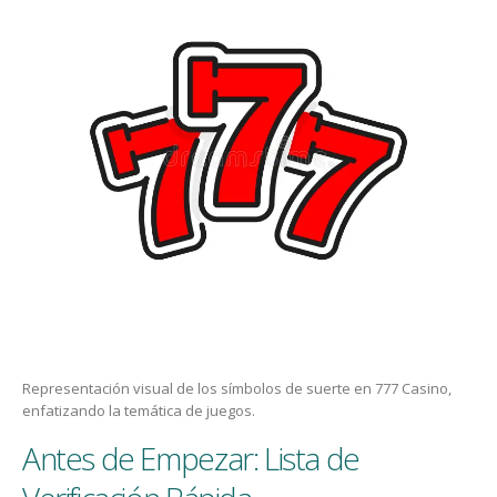
Representación visual de los símbolos de suerte en 777 Casino,
enfatizando la temática de juegos.
Antes de Empezar: Lista de