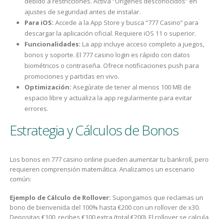
debido a restricciones. Activa “Orígenes desconocidos” en
ajustes de seguridad antes de instalar.
Para iOS:
Accede a la App Store y busca “777 Casino” para
descargar la aplicación oficial. Requiere iOS 11 o superior.
Funcionalidades:
La app incluye acceso completo a juegos,
bonos y soporte. El 777 casino login es rápido con datos
biométricos o contraseña. Ofrece notificaciones push para
promociones y partidas en vivo.
Optimización:
Asegúrate de tener al menos 100 MB de
espacio libre y actualiza la app regularmente para evitar
errores.
Estrategia y Cálculos de Bonos
Los bonos en 777 casino online pueden aumentar tu bankroll, pero
requieren comprensión matemática. Analizamos un escenario
común:
Ejemplo de Cálculo de Rollover:
Supongamos que reclamas un
bono de bienvenida del 100% hasta €200 con un rollover de x30.
Depositas €100, recibes €100 extra (total €200). El rollover se calcula