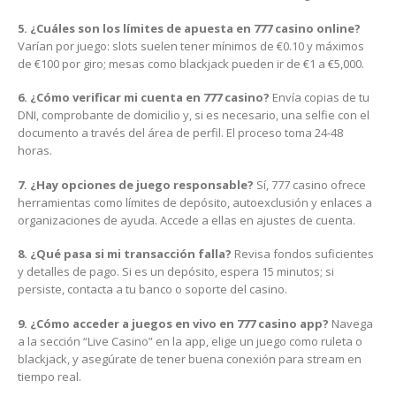
5. ¿Cuáles son los límites de apuesta en 777 casino online?
Varían por juego: slots suelen tener mínimos de €0.10 y máximos
de €100 por giro; mesas como blackjack pueden ir de €1 a €5,000.
6. ¿Cómo verificar mi cuenta en 777 casino?
Envía copias de tu
DNI, comprobante de domicilio y, si es necesario, una selfie con el
documento a través del área de perfil. El proceso toma 24-48
horas.
7. ¿Hay opciones de juego responsable?
Sí, 777 casino ofrece
herramientas como límites de depósito, autoexclusión y enlaces a
organizaciones de ayuda. Accede a ellas en ajustes de cuenta.
8. ¿Qué pasa si mi transacción falla?
Revisa fondos suficientes
y detalles de pago. Si es un depósito, espera 15 minutos; si
persiste, contacta a tu banco o soporte del casino.
9. ¿Cómo acceder a juegos en vivo en 777 casino app?
Navega
a la sección “Live Casino” en la app, elige un juego como ruleta o
blackjack, y asegúrate de tener buena conexión para stream en
tiempo real.