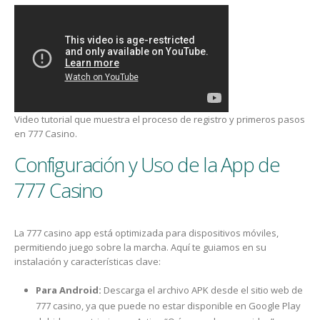
Video tutorial que muestra el proceso de registro y primeros pasos
en 777 Casino.
Configuración y Uso de la App de
777 Casino
La 777 casino app está optimizada para dispositivos móviles,
permitiendo juego sobre la marcha. Aquí te guiamos en su
instalación y características clave:
Para Android:
Descarga el archivo APK desde el sitio web de
777 casino, ya que puede no estar disponible en Google Play