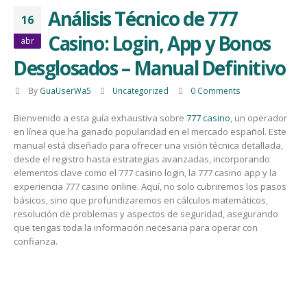
Análisis Técnico de 777
16
Casino: Login, App y Bonos
abr
Desglosados – Manual Definitivo
By
GuaUserWa5
Uncategorized
0 Comments
Bienvenido a esta guía exhaustiva sobre
777 casino
, un operador
en línea que ha ganado popularidad en el mercado español. Este
manual está diseñado para ofrecer una visión técnica detallada,
desde el registro hasta estrategias avanzadas, incorporando
elementos clave como el 777 casino login, la 777 casino app y la
experiencia 777 casino online. Aquí, no solo cubriremos los pasos
básicos, sino que profundizaremos en cálculos matemáticos,
resolución de problemas y aspectos de seguridad, asegurando
que tengas toda la información necesaria para operar con
confianza.