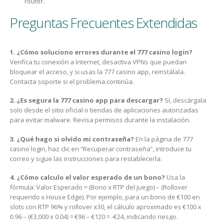
router.
Preguntas Frecuentes Extendidas
1. ¿Cómo soluciono errores durante el 777 casino login?
Verifica tu conexión a Internet, desactiva VPNs que puedan
bloquear el acceso, y si usas la 777 casino app, reinstálala.
Contacta soporte si el problema continúa.
2. ¿Es segura la 777 casino app para descargar?
Sí, descárgala
solo desde el sitio oficial o tiendas de aplicaciones autorizadas
para evitar malware. Revisa permisos durante la instalación.
3. ¿Qué hago si olvido mi contraseña?
En la página de 777
casino login, haz clic en “Recuperar contraseña”, introduce tu
correo y sigue las instrucciones para restablecerla.
4. ¿Cómo calculo el valor esperado de un bono?
Usa la
fórmula: Valor Esperado = (Bono x RTP del juego) – (Rollover
requerido x House Edge). Por ejemplo, para un bono de €100 en
slots con RTP 96% y rollover x30, el cálculo aproximado es €100 x
0.96 – (€3,000 x 0.04) = €96 – €120 = -€24, indicando riesgo.