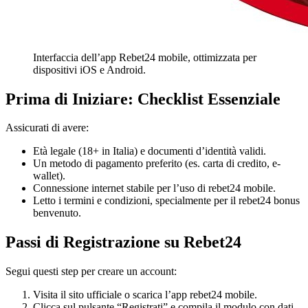
Interfaccia dell’app Rebet24 mobile, ottimizzata per
dispositivi iOS e Android.
Prima di Iniziare: Checklist Essenziale
Assicurati di avere:
Età legale (18+ in Italia) e documenti d’identità validi.
Un metodo di pagamento preferito (es. carta di credito, e-
wallet).
Connessione internet stabile per l’uso di rebet24 mobile.
Letto i termini e condizioni, specialmente per il rebet24 bonus
benvenuto.
Passi di Registrazione su Rebet24
Segui questi step per creare un account:
Visita il sito ufficiale o scarica l’app rebet24 mobile.
Clicca sul pulsante “Registrati” e compila il modulo con dati