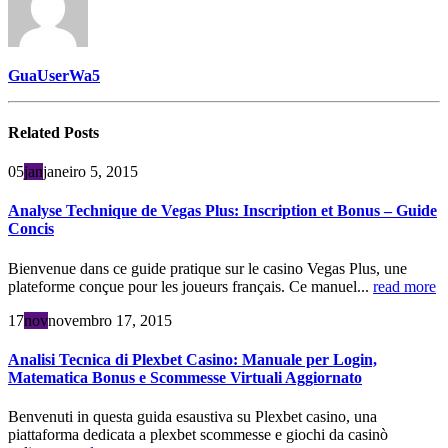
GuaUserWa5
Related
Posts
05
jan
janeiro 5, 2015
Analyse Technique de Vegas Plus: Inscription et Bonus – Guide
Concis
Bienvenue dans ce guide pratique sur le casino Vegas Plus, une
plateforme conçue pour les joueurs français. Ce manuel...
read more
17
nov
novembro 17, 2015
Analisi Tecnica di Plexbet Casino: Manuale per Login,
Matematica Bonus e Scommesse Virtuali Aggiornato
Benvenuti in questa guida esaustiva su Plexbet casino, una
piattaforma dedicata a plexbet scommesse e giochi da casinò