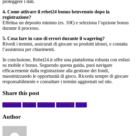
proteggere i dati.
4. Come attivare il rebet24 bonus benvenuto dopo la
registrazione?
Effettua un deposito minimo (es. 10€) e seleziona l’opzione bonus
durante il processo.
5. Cosa fare in caso di errori durante il wagering?
Rivedi i termini, assicurati di giocare su prodotti idonei, e contatta
l’assistenza per chiarimenti.
In conclusione, Rebet24.it offre una piattaforma robusta con enfasi
su mobile e bonus. Seguendo questa guida, puoi navigare
efficacemente dalla registrazione alla gestione dei fondi,
massimizzando le opportunità di gioco. Ricorda sempre di giocare
responsabilmente e consultare i termini aggiornati sul sito.
Share this post
Facebook
Twitter
LinkedIn
Google +
Email
Author