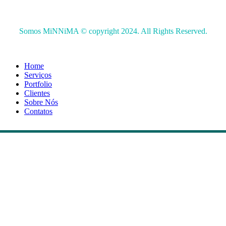
Somos MiNNiMA © copyright 2024. All Rights Reserved.
Home
Serviços
Portfolio
Clientes
Sobre Nós
Contatos
güncel giriş
casibom giriş
casibom
casibom güncel giriş
casibom giriş
c