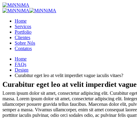
Home
Serviços
Portfolio
Clientes
Sobre Nós
Contatos
Home
FAQs
Design
Curabitur eget leo at velit imperdiet vague iaculis vitaes?
Curabitur eget leo at velit imperdiet vague 
Lorem ipsum dolor sit amet, consectetur adipiscing elit. Curabitur eget 
massa. Lorem ipsum dolor sit amet, consectetur adipiscing elit. Integer
ullamcorper posuere gravida tellus faucibus. Maecenas dolor elit, pulvi
semper a massa. Vivamus ullamcorper, enim sit amet consequat laoreet, 
porttitor iaculis pulvinar, odio orci sodales odio, ac pulvinar felis quam