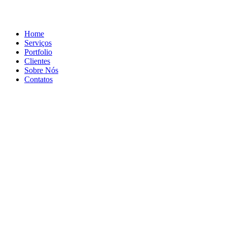
Home
Serviços
Portfolio
Clientes
Sobre Nós
Contatos
et güncel giriş
ultrabet giriş
ultrabet
ultrabet güncel giriş
ultrabet giriş
ul