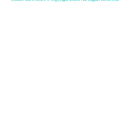
trabet
betasus güncel giriş
betasus giriş
betasus
betasus güncel giriş
beta