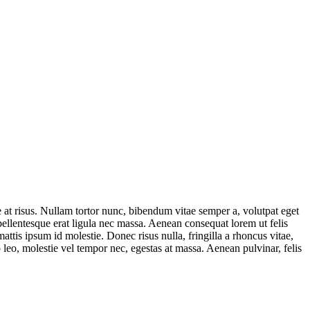
ae at risus. Nullam tortor nunc, bibendum vitae semper a, volutpat eget
 pellentesque erat ligula nec massa. Aenean consequat lorem ut felis
ttis ipsum id molestie. Donec risus nulla, fringilla a rhoncus vitae,
 leo, molestie vel tempor nec, egestas at massa. Aenean pulvinar, felis